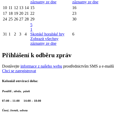
záznamy ze dne
záznamy ze dne
10
11
12
13
14
15
16
17
18
19
20
21
22
23
24
25
26
27
28
29
30
5
1
31
1
2
3
4
Skotské horalské hry
6
Zobrazit všechny
záznamy ze dne
Přihlášení k odběru zpráv
Dostávejte
informace z našeho webu
prostřednictvím SMS a e-mailů
Chci se zaregistrovat
Koloniál otevírací doba:
Pondělí , středa, pátek
07:00 – 11:00 14:00 – 18:00
Úterý, čtvrtek, sobota