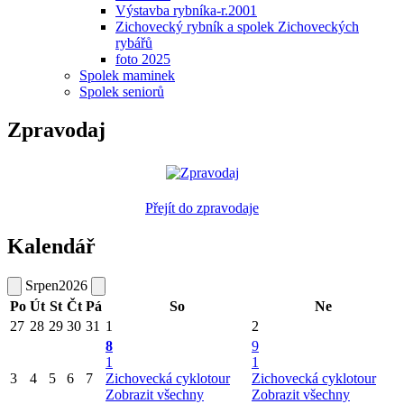
Výstavba rybníka-r.2001
Zichovecký rybník a spolek Zichoveckých
rybářů
foto 2025
Spolek maminek
Spolek seniorů
Zpravodaj
Přejít do zpravodaje
Kalendář
Srpen
2026
Po
Út
St
Čt
Pá
So
Ne
27
28
29
30
31
1
2
8
9
1
1
3
4
5
6
7
Zichovecká cyklotour
Zichovecká cyklotour
Zobrazit všechny
Zobrazit všechny