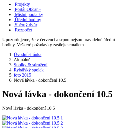
Projekty
Portál Občan+
Místní poplatky
Úřední hodiny
Sběrný dvůr
Rozpočet
Upozorňujeme, že v červenci a srpnu nejsou pravidelné úřední
hodiny. Veškeré požadavky zasílejte emailem.
Úvodní stránka
Aktuálně
Spolky & sdružení
Rybářský spolek
foto 2015
Nová lávka - dokončení 10.5
Nová lávka - dokončení 10.5
Nová lávka - dokončení 10.5