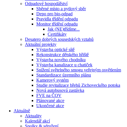
Odpadové hospodářství
Sběrné místo a pytlový sběr
Depo pro bio-odpad
Pravidla třídění odpadu
Monitor třídění odpadu
Jak (NE)třídíme...
Certifikáty
Desatero dobrých sousedských vztahů
Aktuální projekty
Výstavba optické sítě
Rekonstrukce dětského hřiště
Výstavba nového chodníku
Výstavba kanalizace u chatiček
Snížení světelného smogu veřejným osvětlením
Standardizace územního plánu
Kamerový systém
Studie revitalizace břehů Zichoveckého potoka
Nová autobusová zastávka
FVE na ČOV
Plánované akce
Ukončené akce
Aktuálně
Aktuality
Kalendář akcí
Spolky & sdružení