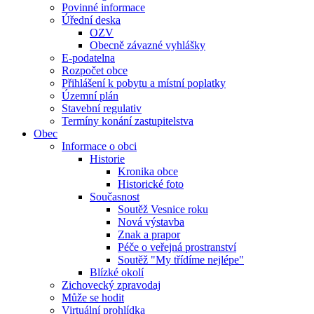
Povinné informace
Úřední deska
OZV
Obecně závazné vyhlášky
E-podatelna
Rozpočet obce
Přihlášení k pobytu a místní poplatky
Územní plán
Stavební regulativ
Termíny konání zastupitelstva
Obec
Informace o obci
Historie
Kronika obce
Historické foto
Současnost
Soutěž Vesnice roku
Nová výstavba
Znak a prapor
Péče o veřejná prostranství
Soutěž "My třídíme nejlépe"
Blízké okolí
Zichovecký zpravodaj
Může se hodit
Virtuální prohlídka