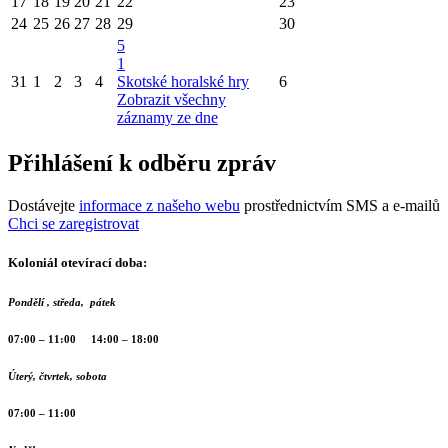
17
18
19
20
21
22
23
24
25
26
27
28
29
30
5
1
31
1
2
3
4
Skotské horalské hry
6
Zobrazit všechny
záznamy ze dne
Přihlášení k odběru zpráv
Dostávejte
informace z našeho webu
prostřednictvím SMS a e-mailů
Chci se zaregistrovat
Koloniál otevírací doba:
Pondělí , středa, pátek
07:00 – 11:00 14:00 – 18:00
Úterý, čtvrtek, sobota
07:00 – 11:00