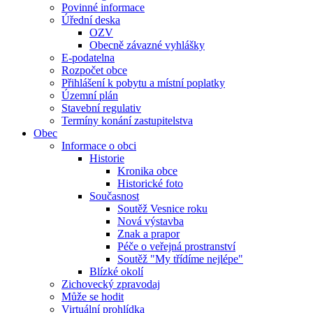
Povinné informace
Úřední deska
OZV
Obecně závazné vyhlášky
E-podatelna
Rozpočet obce
Přihlášení k pobytu a místní poplatky
Územní plán
Stavební regulativ
Termíny konání zastupitelstva
Obec
Informace o obci
Historie
Kronika obce
Historické foto
Současnost
Soutěž Vesnice roku
Nová výstavba
Znak a prapor
Péče o veřejná prostranství
Soutěž "My třídíme nejlépe"
Blízké okolí
Zichovecký zpravodaj
Může se hodit
Virtuální prohlídka