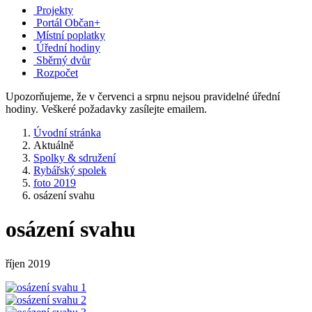
Projekty
Portál Občan+
Místní poplatky
Úřední hodiny
Sběrný dvůr
Rozpočet
Upozorňujeme, že v červenci a srpnu nejsou pravidelné úřední
hodiny. Veškeré požadavky zasílejte emailem.
Úvodní stránka
Aktuálně
Spolky & sdružení
Rybářský spolek
foto 2019
osázení svahu
osázení svahu
říjen 2019