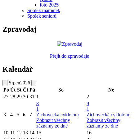
foto 2025
Spolek maminek
Spolek seniorů
Zpravodaj
Přejít do zpravodaje
Kalendář
Srpen
2026
Po
Út
St
Čt
Pá
So
Ne
27
28
29
30
31
1
2
8
9
1
1
3
4
5
6
7
Zichovecká cyklotour
Zichovecká cyklotour
Zobrazit všechny
Zobrazit všechny
záznamy ze dne
záznamy ze dne
10
11
12
13
14
15
16