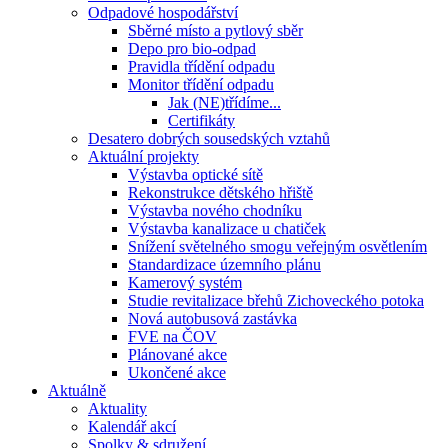
Odpadové hospodářství
Sběrné místo a pytlový sběr
Depo pro bio-odpad
Pravidla třídění odpadu
Monitor třídění odpadu
Jak (NE)třídíme...
Certifikáty
Desatero dobrých sousedských vztahů
Aktuální projekty
Výstavba optické sítě
Rekonstrukce dětského hřiště
Výstavba nového chodníku
Výstavba kanalizace u chatiček
Snížení světelného smogu veřejným osvětlením
Standardizace územního plánu
Kamerový systém
Studie revitalizace břehů Zichoveckého potoka
Nová autobusová zastávka
FVE na ČOV
Plánované akce
Ukončené akce
Aktuálně
Aktuality
Kalendář akcí
Spolky & sdružení