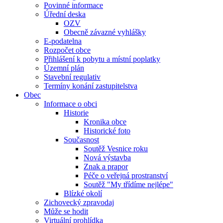
Povinné informace
Úřední deska
OZV
Obecně závazné vyhlášky
E-podatelna
Rozpočet obce
Přihlášení k pobytu a místní poplatky
Územní plán
Stavební regulativ
Termíny konání zastupitelstva
Obec
Informace o obci
Historie
Kronika obce
Historické foto
Současnost
Soutěž Vesnice roku
Nová výstavba
Znak a prapor
Péče o veřejná prostranství
Soutěž "My třídíme nejlépe"
Blízké okolí
Zichovecký zpravodaj
Může se hodit
Virtuální prohlídka