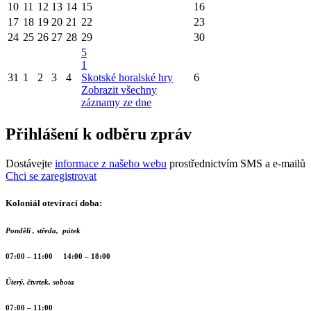
10
11
12
13
14
15
16
17
18
19
20
21
22
23
24
25
26
27
28
29
30
5
1
31
1
2
3
4
Skotské horalské hry
6
Zobrazit všechny
záznamy ze dne
Přihlášení k odběru zpráv
Dostávejte
informace z našeho webu
prostřednictvím SMS a e-mailů
Chci se zaregistrovat
Koloniál otevírací doba:
Pondělí , středa, pátek
07:00 – 11:00 14:00 – 18:00
Úterý, čtvrtek, sobota
07:00 – 11:00