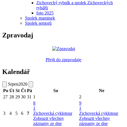
Zichovecký rybník a spolek Zichoveckých
rybářů
foto 2025
Spolek maminek
Spolek seniorů
Zpravodaj
Přejít do zpravodaje
Kalendář
Srpen
2026
Po
Út
St
Čt
Pá
So
Ne
27
28
29
30
31
1
2
8
9
1
1
3
4
5
6
7
Zichovecká cyklotour
Zichovecká cyklotour
Zobrazit všechny
Zobrazit všechny
záznamy ze dne
záznamy ze dne