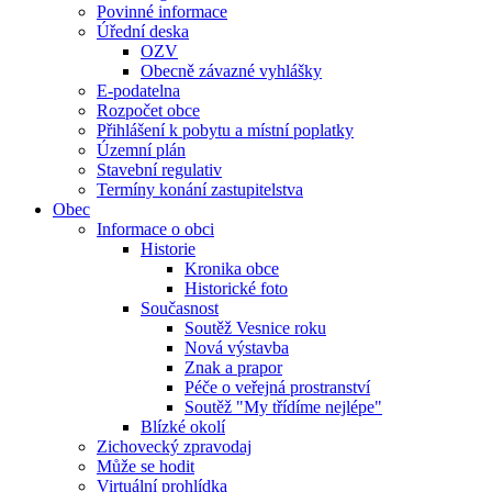
Povinné informace
Úřední deska
OZV
Obecně závazné vyhlášky
E-podatelna
Rozpočet obce
Přihlášení k pobytu a místní poplatky
Územní plán
Stavební regulativ
Termíny konání zastupitelstva
Obec
Informace o obci
Historie
Kronika obce
Historické foto
Současnost
Soutěž Vesnice roku
Nová výstavba
Znak a prapor
Péče o veřejná prostranství
Soutěž "My třídíme nejlépe"
Blízké okolí
Zichovecký zpravodaj
Může se hodit
Virtuální prohlídka