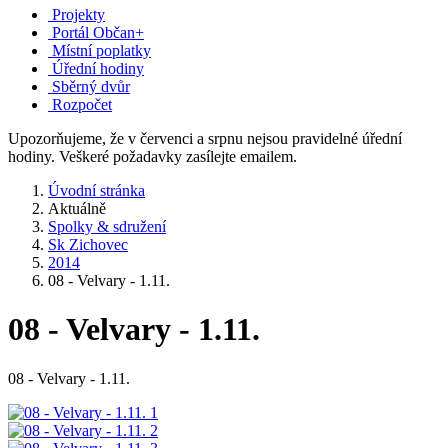
Projekty
Portál Občan+
Místní poplatky
Úřední hodiny
Sběrný dvůr
Rozpočet
Upozorňujeme, že v červenci a srpnu nejsou pravidelné úřední
hodiny. Veškeré požadavky zasílejte emailem.
Úvodní stránka
Aktuálně
Spolky & sdružení
Sk Zichovec
2014
08 - Velvary - 1.11.
08 - Velvary - 1.11.
08 - Velvary - 1.11.