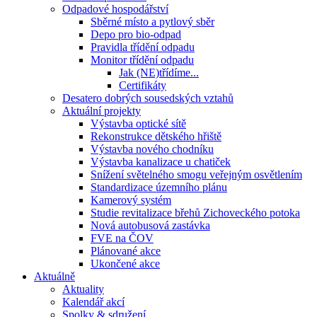
Odpadové hospodářství
Sběrné místo a pytlový sběr
Depo pro bio-odpad
Pravidla třídění odpadu
Monitor třídění odpadu
Jak (NE)třídíme...
Certifikáty
Desatero dobrých sousedských vztahů
Aktuální projekty
Výstavba optické sítě
Rekonstrukce dětského hřiště
Výstavba nového chodníku
Výstavba kanalizace u chatiček
Snížení světelného smogu veřejným osvětlením
Standardizace územního plánu
Kamerový systém
Studie revitalizace břehů Zichoveckého potoka
Nová autobusová zastávka
FVE na ČOV
Plánované akce
Ukončené akce
Aktuálně
Aktuality
Kalendář akcí
Spolky & sdružení