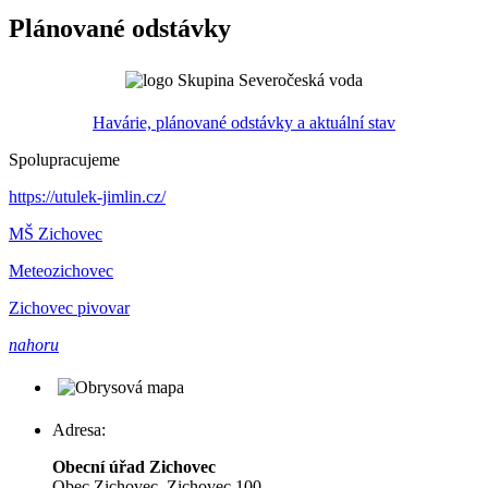
Plánované odstávky
Havárie, plánované odstávky a aktuální stav
Spolupracujeme
https://utulek-jimlin.cz/
MŠ Zichovec
Meteozichovec
Zichovec pivovar
nahoru
Adresa:
Obecní úřad Zichovec
Obec Zichovec, Zichovec 100