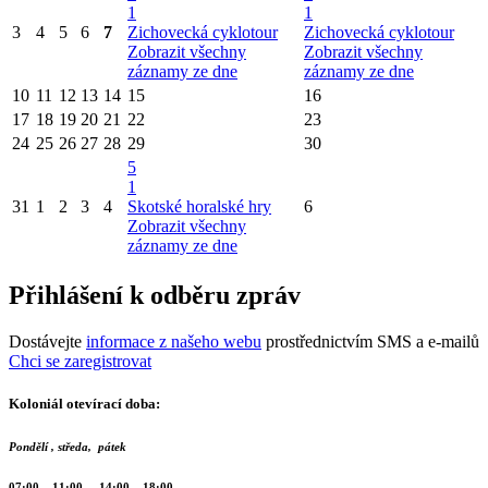
1
1
3
4
5
6
7
Zichovecká cyklotour
Zichovecká cyklotour
Zobrazit všechny
Zobrazit všechny
záznamy ze dne
záznamy ze dne
10
11
12
13
14
15
16
17
18
19
20
21
22
23
24
25
26
27
28
29
30
5
1
31
1
2
3
4
Skotské horalské hry
6
Zobrazit všechny
záznamy ze dne
Přihlášení k odběru zpráv
Dostávejte
informace z našeho webu
prostřednictvím SMS a e-mailů
Chci se zaregistrovat
Koloniál otevírací doba:
Pondělí , středa, pátek
07:00 – 11:00 14:00 – 18:00