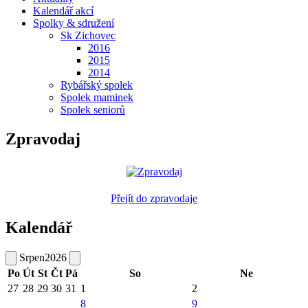
Kalendář akcí
Spolky & sdružení
Sk Zichovec
2016
2015
2014
Rybářský spolek
Spolek maminek
Spolek seniorů
Zpravodaj
Přejít do zpravodaje
Kalendář
Srpen
2026
Po
Út
St
Čt
Pá
So
Ne
27
28
29
30
31
1
2
8
9