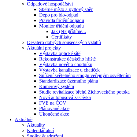
Odpadové hospodářství
Sběrné místo a pytlový sběr
Depo pro bio-odpad
Pravidla třídění odpadu
Monitor třídění odpadu
Jak (NE)třídíme...
Certifikáty
Desatero dobrých sousedských vztahů
Aktuální projekty
Výstavba optické sítě
Rekonstrukce dětského hřiště
Výstavba nového chodníku
Výstavba kanalizace u chatiček
Snížení světelného smogu veřejným osvětlením
Standardizace územního plánu
Kamerový systém
Studie revitalizace břehů Zichoveckého potoka
Nová autobusová zastávka
FVE na ČOV
Plánované akce
Ukončené akce
Aktuálně
Aktuality
Kalendář akcí
Spolky & sdružení