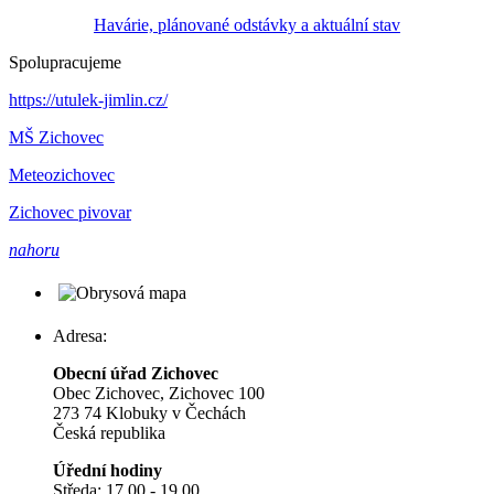
Havárie, plánované odstávky a aktuální stav
Spolupracujeme
https://utulek-jimlin.cz/
MŠ Zichovec
Meteozichovec
Zichovec pivovar
nahoru
Adresa:
Obecní úřad Zichovec
Obec Zichovec, Zichovec 100
273 74 Klobuky v Čechách
Česká republika
Úřední hodiny
Středa: 17.00 - 19.00