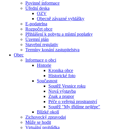
Povinné informace
Úřední deska
OZV
Obecně závazné vyhlášky
E-podatelna
Rozpočet obce
Přihlášení k pobytu a místní poplatky
Územní plán
Stavební regulativ
Termíny konání zastupitelstva
Obec
Informace o obci
Historie
Kronika obce
Historické foto
Současnost
Soutěž Vesnice roku
Nová výstavba
Znak a prapor
Péče o veřejná prostranství
Soutěž "My třídíme nejlépe"
Blízké okolí
Zichovecký zpravodaj
Může se hodit
Virtuální prohlídka