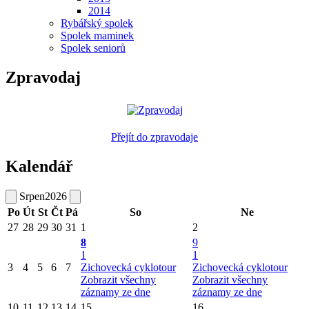
2014
Rybářský spolek
Spolek maminek
Spolek seniorů
Zpravodaj
Přejít do zpravodaje
Kalendář
Srpen
2026
Po
Út
St
Čt
Pá
So
Ne
27
28
29
30
31
1
2
8
9
1
1
3
4
5
6
7
Zichovecká cyklotour
Zichovecká cyklotour
Zobrazit všechny
Zobrazit všechny
záznamy ze dne
záznamy ze dne
10
11
12
13
14
15
16