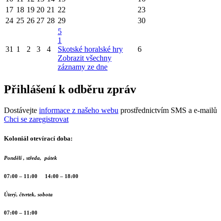
17
18
19
20
21
22
23
24
25
26
27
28
29
30
5
1
31
1
2
3
4
Skotské horalské hry
6
Zobrazit všechny
záznamy ze dne
Přihlášení k odběru zpráv
Dostávejte
informace z našeho webu
prostřednictvím SMS a e-mailů
Chci se zaregistrovat
Koloniál otevírací doba:
Pondělí , středa, pátek
07:00 – 11:00 14:00 – 18:00
Úterý, čtvrtek, sobota
07:00 – 11:00