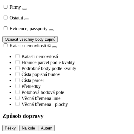
Firmy
Ostatní
Evidence, passporty
Označit všechny body zájmů
Katastr nemovitostí
©
Katastr nemovitostí
Hranice parcel podle kvality
Podrobné body podle kvality
Čísla popisná budov
Čísla parcel
Přehledky
Polohová bodová pole
Věcná břemena linie
Věcná břemena - plochy
Způsob dopravy
Pěšky
Na kole
Autem