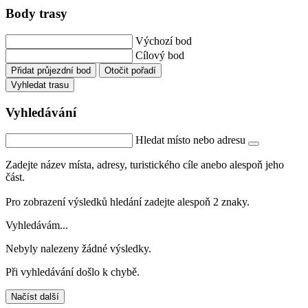
Body trasy
Výchozí bod
Cílový bod
Přidat průjezdní bod
Otočit pořadí
Vyhledat trasu
Vyhledávání
Hledat místo nebo adresu
Zadejte název místa, adresy, turistického cíle anebo alespoň jeho
část.
Pro zobrazení výsledků hledání zadejte alespoň 2 znaky.
Vyhledávám...
Nebyly nalezeny žádné výsledky.
Při vyhledávání došlo k chybě.
Načíst další