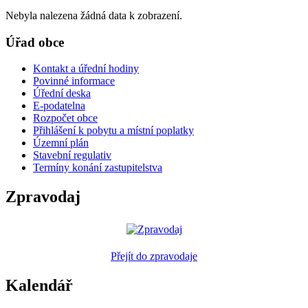
Nebyla nalezena žádná data k zobrazení.
Úřad obce
Kontakt a úřední hodiny
Povinné informace
Úřední deska
E-podatelna
Rozpočet obce
Přihlášení k pobytu a místní poplatky
Územní plán
Stavební regulativ
Termíny konání zastupitelstva
Zpravodaj
Přejít do zpravodaje
Kalendář