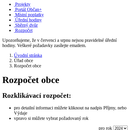
Projekty
Portál Občan+
Místní poplatky
Úřední hodiny
Sběrný dvůr
Rozpočet
Upozorňujeme, že v červenci a srpnu nejsou pravidelné úřední
hodiny. Veškeré požadavky zasílejte emailem.
Úvodní stránka
Úřad obce
Rozpočet obce
Rozpočet obce
Rozklikávací rozpočet:
pro detailní informaci můžete kliknout na nadpis Příjmy, nebo
Výdaje
vpravo si můžete vybrat požadovaný rok
pro rok