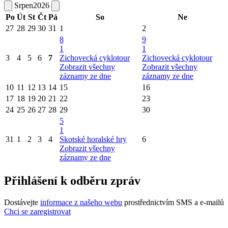
Srpen
2026
Po
Út
St
Čt
Pá
So
Ne
27
28
29
30
31
1
2
8
9
1
1
3
4
5
6
7
Zichovecká cyklotour
Zichovecká cyklotour
Zobrazit všechny
Zobrazit všechny
záznamy ze dne
záznamy ze dne
10
11
12
13
14
15
16
17
18
19
20
21
22
23
24
25
26
27
28
29
30
5
1
31
1
2
3
4
Skotské horalské hry
6
Zobrazit všechny
záznamy ze dne
Přihlášení k odběru zpráv
Dostávejte
informace z našeho webu
prostřednictvím SMS a e-mailů
Chci se zaregistrovat