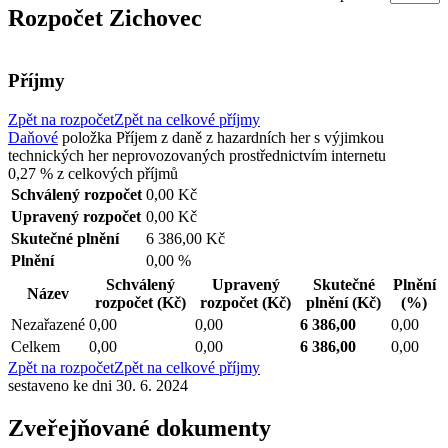
Rozpočet Zichovec
Příjmy
Zpět na rozpočet
Zpět na celkové příjmy
Daňové
položka
Příjem z daně z hazardních her s výjimkou
technických her neprovozovaných prostřednictvím internetu
0,27 %
z celkových příjmů
Schválený rozpočet
0,00 Kč
Upravený rozpočet
0,00 Kč
Skutečné plnění
6 386,00 Kč
Plnění
0,00 %
Schválený
Upravený
Skutečné
Plnění
Název
rozpočet
(Kč)
rozpočet
(Kč)
plnění
(Kč)
(%)
Nezařazené
0,00
0,00
6 386,00
0,00
Celkem
0,00
0,00
6 386,00
0,00
Zpět na rozpočet
Zpět na celkové příjmy
sestaveno ke dni 30. 6. 2024
Zveřejňované dokumenty