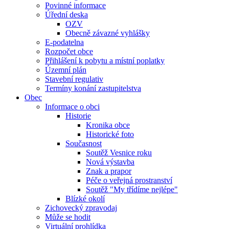
Povinné informace
Úřední deska
OZV
Obecně závazné vyhlášky
E-podatelna
Rozpočet obce
Přihlášení k pobytu a místní poplatky
Územní plán
Stavební regulativ
Termíny konání zastupitelstva
Obec
Informace o obci
Historie
Kronika obce
Historické foto
Současnost
Soutěž Vesnice roku
Nová výstavba
Znak a prapor
Péče o veřejná prostranství
Soutěž "My třídíme nejlépe"
Blízké okolí
Zichovecký zpravodaj
Může se hodit
Virtuální prohlídka