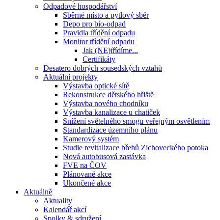
Odpadové hospodářství
Sběrné místo a pytlový sběr
Depo pro bio-odpad
Pravidla třídění odpadu
Monitor třídění odpadu
Jak (NE)třídíme...
Certifikáty
Desatero dobrých sousedských vztahů
Aktuální projekty
Výstavba optické sítě
Rekonstrukce dětského hřiště
Výstavba nového chodníku
Výstavba kanalizace u chatiček
Snížení světelného smogu veřejným osvětlením
Standardizace územního plánu
Kamerový systém
Studie revitalizace břehů Zichoveckého potoka
Nová autobusová zastávka
FVE na ČOV
Plánované akce
Ukončené akce
Aktuálně
Aktuality
Kalendář akcí
Spolky & sdružení