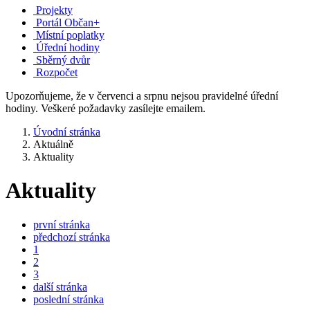
Projekty
Portál Občan+
Místní poplatky
Úřední hodiny
Sběrný dvůr
Rozpočet
Upozorňujeme, že v červenci a srpnu nejsou pravidelné úřední
hodiny. Veškeré požadavky zasílejte emailem.
Úvodní stránka
Aktuálně
Aktuality
Aktuality
první stránka
předchozí stránka
1
2
3
další stránka
poslední stránka