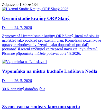
Zobrazeno
1
-
30
ze 134
Územní studie krajiny ORP Slaný
Datum:
24. 7. 2026
Zpracovaná Územní studie krajiny ORP Slaný, která má sloužit
například jako podklad pro územní plán, Komplexní pozemkové
úpravy, rozhodování v území a jako doporučení pro další
podrobnější řešení směřující ke zlepšení stavu krajiny v území.
Písemné připomínky můžete podávat do 24.8.2026.
Vzpomínka na mistra kuchaře Ladislava Nodla
Datum:
26. 5. 2026
30.6. den plný dobrého jídla
Zveme vás na soutěž v tanečním sportu