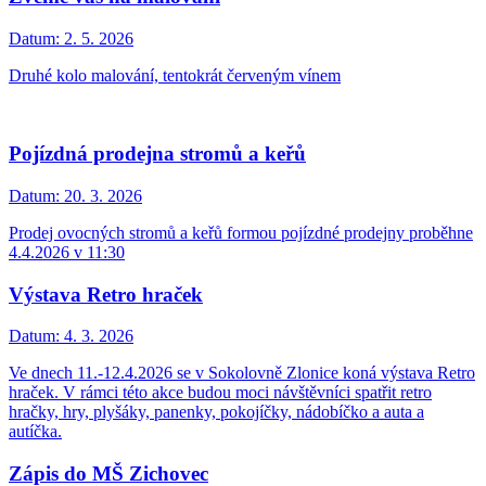
Datum:
2. 5. 2026
Druhé kolo malování, tentokrát červeným vínem
Pojízdná prodejna stromů a keřů
Datum:
20. 3. 2026
Prodej ovocných stromů a keřů formou pojízdné prodejny proběhne
4.4.2026 v 11:30
Výstava Retro hraček
Datum:
4. 3. 2026
Ve dnech 11.-12.4.2026 se v Sokolovně Zlonice koná výstava Retro
hraček. V rámci této akce budou moci návštěvníci spatřit retro
hračky, hry, plyšáky, panenky, pokojíčky, nádobíčko a auta a
autíčka.
Zápis do MŠ Zichovec