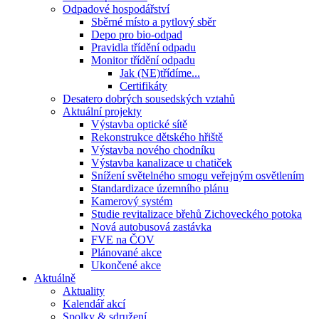
Odpadové hospodářství
Sběrné místo a pytlový sběr
Depo pro bio-odpad
Pravidla třídění odpadu
Monitor třídění odpadu
Jak (NE)třídíme...
Certifikáty
Desatero dobrých sousedských vztahů
Aktuální projekty
Výstavba optické sítě
Rekonstrukce dětského hřiště
Výstavba nového chodníku
Výstavba kanalizace u chatiček
Snížení světelného smogu veřejným osvětlením
Standardizace územního plánu
Kamerový systém
Studie revitalizace břehů Zichoveckého potoka
Nová autobusová zastávka
FVE na ČOV
Plánované akce
Ukončené akce
Aktuálně
Aktuality
Kalendář akcí
Spolky & sdružení