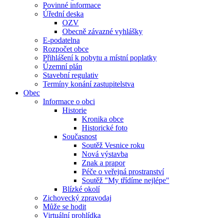
Povinné informace
Úřední deska
OZV
Obecně závazné vyhlášky
E-podatelna
Rozpočet obce
Přihlášení k pobytu a místní poplatky
Územní plán
Stavební regulativ
Termíny konání zastupitelstva
Obec
Informace o obci
Historie
Kronika obce
Historické foto
Současnost
Soutěž Vesnice roku
Nová výstavba
Znak a prapor
Péče o veřejná prostranství
Soutěž "My třídíme nejlépe"
Blízké okolí
Zichovecký zpravodaj
Může se hodit
Virtuální prohlídka