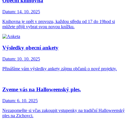
Obecní knihovna
Datum:
14. 10. 2025
Knihovna je opět v provozu, každou středu od 17 do 19hod si
můžete přijít vybrat svou novou knížku.
Výsledky obecní ankety
Datum:
10. 10. 2025
Přinášíme vám výsledky ankety zájmu občanů o nové projekty.
Zveme vás na Halloweenský ples.
Datum:
6. 10. 2025
Nezapomeňte si včas zakoupit vstupenky na tradiční Halloweenský
ples na Zichovci.