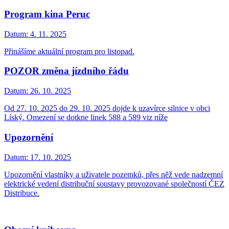
Program kina Peruc
Datum:
4. 11. 2025
Přinášíme aktuální program pro listopad.
POZOR změna jízdního řádu
Datum:
26. 10. 2025
Od 27. 10. 2025 do 29. 10. 2025 dojde k uzavírce silnice v obci
Líský. Omezení se dotkne linek 588 a 589 viz níže
Upozornění
Datum:
17. 10. 2025
Upozornění vlastníky a uživatele pozemků, přes něž vede nadzemní
elektrické vedení distribuční soustavy provozované společností ČEZ
Distribuce.