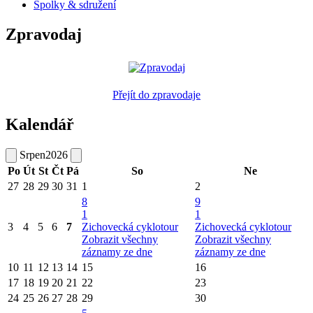
Spolky & sdružení
Zpravodaj
Přejít do zpravodaje
Kalendář
Srpen
2026
Po
Út
St
Čt
Pá
So
Ne
27
28
29
30
31
1
2
8
9
1
1
3
4
5
6
7
Zichovecká cyklotour
Zichovecká cyklotour
Zobrazit všechny
Zobrazit všechny
záznamy ze dne
záznamy ze dne
10
11
12
13
14
15
16
17
18
19
20
21
22
23
24
25
26
27
28
29
30