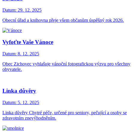
Datum:
29. 12. 2025
Obecní úřad a knihovna přeje všem občanům úspěšný rok 2026.
Vyfoťte Vaše Vánoce
Datum:
8. 12. 2025
Obec Zichovec vyhlašuje vánoční fotografickou výzvu pro všechny
obyvatele.
Linka důvěry
Datum:
5. 12. 2025
Linka důvěry Chytré péče, určené pro seniory, pečující a osoby se
zdravotním znevýhodněním.