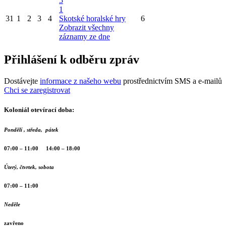
5
1
31
1
2
3
4
Skotské horalské hry
6
Zobrazit všechny
záznamy ze dne
Přihlášení k odběru zpráv
Dostávejte
informace z našeho webu
prostřednictvím SMS a e-mailů
Chci se zaregistrovat
Koloniál otevírací doba:
Pondělí , středa, pátek
07:00 – 11:00 14:00 – 18:00
Úterý, čtvrtek, sobota
07:00 – 11:00
Neděle
zavřeno