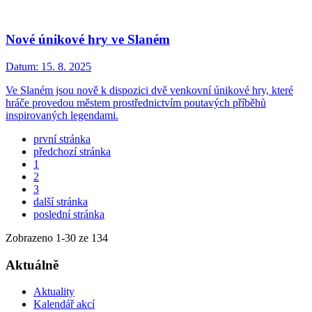
Nové únikové hry ve Slaném
Datum:
15. 8. 2025
Ve Slaném jsou nově k dispozici dvě venkovní únikové hry, které
hráče provedou městem prostřednictvím poutavých příběhů
inspirovaných legendami.
první stránka
předchozí stránka
1
2
3
další stránka
poslední stránka
Zobrazeno
1
-
30
ze 134
Aktuálně
Aktuality
Kalendář akcí