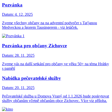
Pozvánka
Datum:
4. 12. 2025
Zveme všechny občany na na adventní podvečer s Taťjanou
Medveckou a Igorem Tausingerem - viz letáček.
Pozvánka pro občany Zichovce
Datum:
28. 11. 2025
Zveme vás na další setkání pro občany ve věku 50+ na téma Hrátky
s pamětí
Nabídka pečovatelské služby
Datum:
20. 11. 2025
Pečovatelské služba u Domova Vraný od 1.1.2026 bude poskytovat
služby občanům včetně občanům obce Zichovec. Více viz příloha.