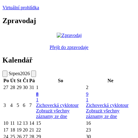
Virtuální prohlídka
Zpravodaj
Přejít do zpravodaje
Kalendář
Srpen
2026
Po
Út
St
Čt
Pá
So
Ne
27
28
29
30
31
1
2
8
9
1
1
3
4
5
6
7
Zichovecká cyklotour
Zichovecká cyklotour
Zobrazit všechny
Zobrazit všechny
záznamy ze dne
záznamy ze dne
10
11
12
13
14
15
16
17
18
19
20
21
22
23
24
25
26
27
28
29
30