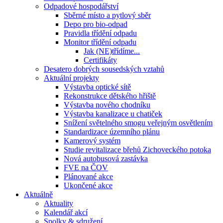
Odpadové hospodářství
Sběrné místo a pytlový sběr
Depo pro bio-odpad
Pravidla třídění odpadu
Monitor třídění odpadu
Jak (NE)třídíme...
Certifikáty
Desatero dobrých sousedských vztahů
Aktuální projekty
Výstavba optické sítě
Rekonstrukce dětského hřiště
Výstavba nového chodníku
Výstavba kanalizace u chatiček
Snížení světelného smogu veřejným osvětlením
Standardizace územního plánu
Kamerový systém
Studie revitalizace břehů Zichoveckého potoka
Nová autobusová zastávka
FVE na ČOV
Plánované akce
Ukončené akce
Aktuálně
Aktuality
Kalendář akcí
Spolky & sdružení