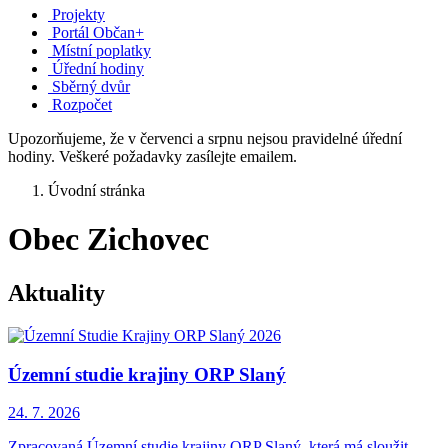
Projekty
Portál Občan+
Místní poplatky
Úřední hodiny
Sběrný dvůr
Rozpočet
Upozorňujeme, že v červenci a srpnu nejsou pravidelné úřední
hodiny. Veškeré požadavky zasílejte emailem.
Úvodní stránka
Obec Zichovec
Aktuality
Územní studie krajiny ORP Slaný
24. 7.
2026
Zpracovaná Územní studie krajiny ORP Slaný, která má sloužit