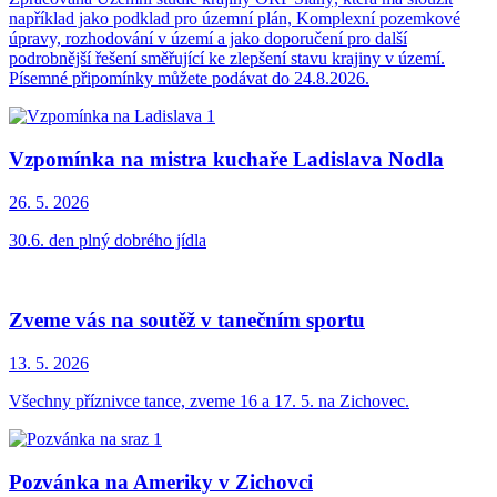
například jako podklad pro územní plán, Komplexní pozemkové
úpravy, rozhodování v území a jako doporučení pro další
podrobnější řešení směřující ke zlepšení stavu krajiny v území.
Písemné připomínky můžete podávat do 24.8.2026.
Vzpomínka na mistra kuchaře Ladislava Nodla
26. 5.
2026
30.6. den plný dobrého jídla
Zveme vás na soutěž v tanečním sportu
13. 5.
2026
Všechny příznivce tance, zveme 16 a 17. 5. na Zichovec.
Pozvánka na Ameriky v Zichovci