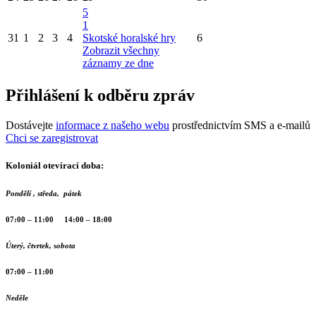
5
1
31
1
2
3
4
Skotské horalské hry
6
Zobrazit všechny
záznamy ze dne
Přihlášení k odběru zpráv
Dostávejte
informace z našeho webu
prostřednictvím SMS a e-mailů
Chci se zaregistrovat
Koloniál otevírací doba:
Pondělí , středa, pátek
07:00 – 11:00 14:00 – 18:00
Úterý, čtvrtek, sobota
07:00 – 11:00
Neděle