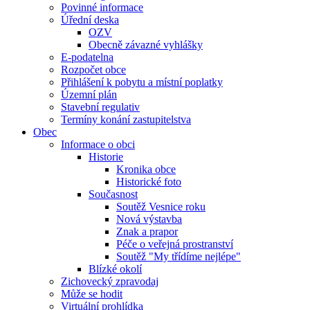
Povinné informace
Úřední deska
OZV
Obecně závazné vyhlášky
E-podatelna
Rozpočet obce
Přihlášení k pobytu a místní poplatky
Územní plán
Stavební regulativ
Termíny konání zastupitelstva
Obec
Informace o obci
Historie
Kronika obce
Historické foto
Současnost
Soutěž Vesnice roku
Nová výstavba
Znak a prapor
Péče o veřejná prostranství
Soutěž "My třídíme nejlépe"
Blízké okolí
Zichovecký zpravodaj
Může se hodit
Virtuální prohlídka