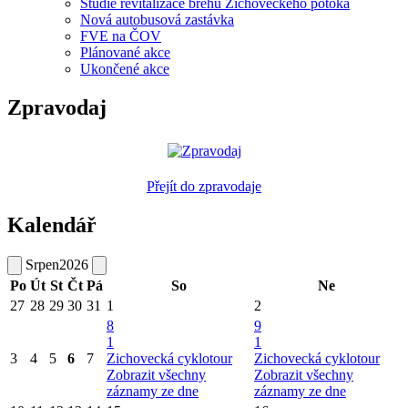
Studie revitalizace břehů Zichoveckého potoka
Nová autobusová zastávka
FVE na ČOV
Plánované akce
Ukončené akce
Zpravodaj
Přejít do zpravodaje
Kalendář
Srpen
2026
Po
Út
St
Čt
Pá
So
Ne
27
28
29
30
31
1
2
8
9
1
1
3
4
5
6
7
Zichovecká cyklotour
Zichovecká cyklotour
Zobrazit všechny
Zobrazit všechny
záznamy ze dne
záznamy ze dne