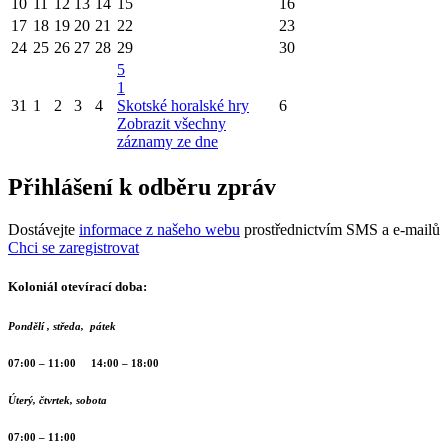
10
11
12
13
14
15
16
17
18
19
20
21
22
23
24
25
26
27
28
29
30
5
1
31
1
2
3
4
Skotské horalské hry
6
Zobrazit všechny
záznamy ze dne
Přihlášení k odběru zpráv
Dostávejte
informace z našeho webu
prostřednictvím SMS a e-mailů
Chci se zaregistrovat
Koloniál otevírací doba:
Pondělí , středa, pátek
07:00 – 11:00 14:00 – 18:00
Úterý, čtvrtek, sobota
07:00 – 11:00