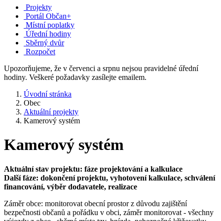
Projekty
Portál Občan+
Místní poplatky
Úřední hodiny
Sběrný dvůr
Rozpočet
Upozorňujeme, že v červenci a srpnu nejsou pravidelné úřední
hodiny. Veškeré požadavky zasílejte emailem.
Úvodní stránka
Obec
Aktuální projekty
Kamerový systém
Kamerový systém
Aktuální stav projektu: fáze projektování a kalkulace
Další fáze: dokončení projektu, vyhotovení kalkulace, schválení
financování, výběr dodavatele, realizace
Záměr obce: monitorovat obecní prostor z důvodu zajištění
bezpečnosti občanů a pořádku v obci, záměr monitorovat - všechny