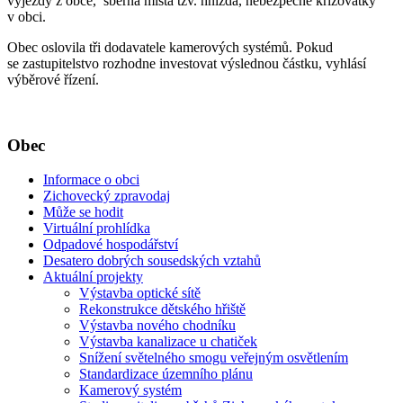
výjezdy z obce, sběrná místa tzv. hnízda, nebezpečné křižovatky
v obci.
Obec oslovila tři dodavatele kamerových systémů. Pokud
se zastupitelstvo rozhodne investovat výslednou částku, vyhlásí
výběrové řízení.
Obec
Informace o obci
Zichovecký zpravodaj
Může se hodit
Virtuální prohlídka
Odpadové hospodářství
Desatero dobrých sousedských vztahů
Aktuální projekty
Výstavba optické sítě
Rekonstrukce dětského hřiště
Výstavba nového chodníku
Výstavba kanalizace u chatiček
Snížení světelného smogu veřejným osvětlením
Standardizace územního plánu
Kamerový systém