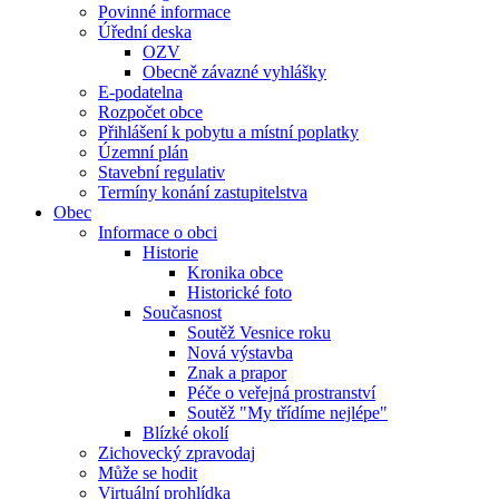
Povinné informace
Úřední deska
OZV
Obecně závazné vyhlášky
E-podatelna
Rozpočet obce
Přihlášení k pobytu a místní poplatky
Územní plán
Stavební regulativ
Termíny konání zastupitelstva
Obec
Informace o obci
Historie
Kronika obce
Historické foto
Současnost
Soutěž Vesnice roku
Nová výstavba
Znak a prapor
Péče o veřejná prostranství
Soutěž "My třídíme nejlépe"
Blízké okolí
Zichovecký zpravodaj
Může se hodit
Virtuální prohlídka