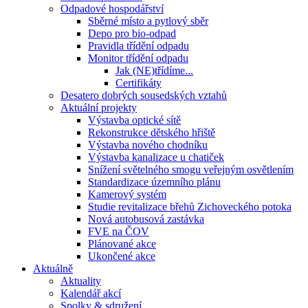
Odpadové hospodářství
Sběrné místo a pytlový sběr
Depo pro bio-odpad
Pravidla třídění odpadu
Monitor třídění odpadu
Jak (NE)třídíme...
Certifikáty
Desatero dobrých sousedských vztahů
Aktuální projekty
Výstavba optické sítě
Rekonstrukce dětského hřiště
Výstavba nového chodníku
Výstavba kanalizace u chatiček
Snížení světelného smogu veřejným osvětlením
Standardizace územního plánu
Kamerový systém
Studie revitalizace břehů Zichoveckého potoka
Nová autobusová zastávka
FVE na ČOV
Plánované akce
Ukončené akce
Aktuálně
Aktuality
Kalendář akcí
Spolky & sdružení