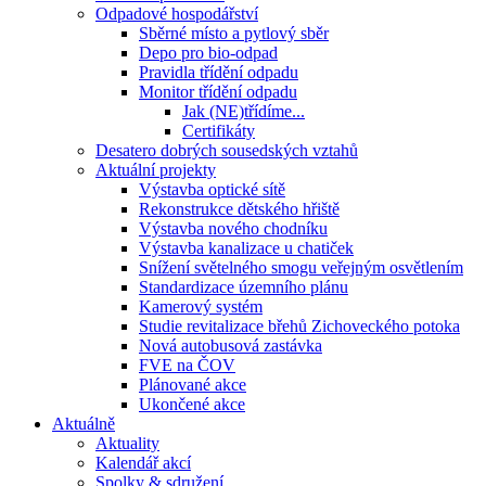
Odpadové hospodářství
Sběrné místo a pytlový sběr
Depo pro bio-odpad
Pravidla třídění odpadu
Monitor třídění odpadu
Jak (NE)třídíme...
Certifikáty
Desatero dobrých sousedských vztahů
Aktuální projekty
Výstavba optické sítě
Rekonstrukce dětského hřiště
Výstavba nového chodníku
Výstavba kanalizace u chatiček
Snížení světelného smogu veřejným osvětlením
Standardizace územního plánu
Kamerový systém
Studie revitalizace břehů Zichoveckého potoka
Nová autobusová zastávka
FVE na ČOV
Plánované akce
Ukončené akce
Aktuálně
Aktuality
Kalendář akcí
Spolky & sdružení