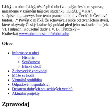
Líský
- u obce Líský, těsně před obcí za malým lesíkem vpravo,
nalezneme v krásném háječku studánku „KRÁLOVKA“,
s nápisem: „…nevyschne tento pramen dokud v Čechách Čechové
budou…“ Pověst o ní říká, že schovávala klíče od dvanáctero dveří,
které ukrývaly Český královský poklad před jeho rozkradením. (viz
Vl. Hulpach: Kouzelné dudy a V. B. Třebízský –
Královka)
www.obce-mesta.info/obec.php
Obec
Informace o obci
Historie
Současnost
Blízké okolí
Zichovecký zpravodaj
Může se hodit
Virtuální prohlídka
Odpadové hospodářství
Desatero dobrých sousedských vztahů
Aktuální projekty
Zpravodaj