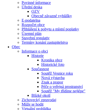
Povinné informace
Úřední deska
OZV
Obecně závazné vyhlášky
E-podatelna
Rozpočet obce
Přihlášení k pobytu a místní poplatky
Územní plán
Stavební regulativ
Termíny konání zastupitelstva
Obec
Informace o obci
Historie
Kronika obce
Historické foto
Současnost
Soutěž Vesnice roku
Nová výstavba
Znak a prapor
Péče o veřejná prostranství
Soutěž "My třídíme nejlépe"
Blízké okolí
Zichovecký zpravodaj
Může se hodit
Virtuální prohlídka