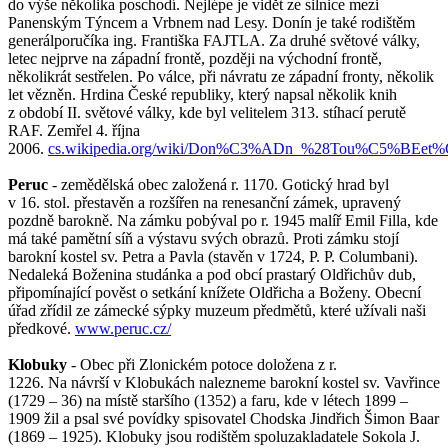
do výše několika poschodí. Nejlépe je vidět ze silnice mezi
Panenským Týncem a Vrbnem nad Lesy. Donín je také rodištěm
generálporučíka ing. Františka FAJTLA. Za druhé světové války,
letec nejprve na západní frontě, později na východní frontě,
několikrát sestřelen. Po válce, při návratu ze západní fronty, několik
let vězněn. Hrdina České republiky, který napsal několik knih
z období II. světové války, kde byl velitelem 313. stíhací perutě
RAF. Zemřel 4. října
2006.
cs.wikipedia.org/wiki/Don%C3%ADn_%28Tou%C5%BEe
Peruc
- zemědělská obec založená r. 1170. Gotický hrad byl
v 16. stol. přestavěn a rozšířen na renesanční zámek, upravený
pozdně barokně. Na zámku pobýval po r. 1945 malíř Emil Filla, kde
má také pamětní síň a výstavu svých obrazů. Proti zámku stojí
barokní kostel sv. Petra a Pavla (stavěn v 1724, P. P. Columbani).
Nedaleká Boženina studánka a pod obcí prastarý Oldřichův dub,
připomínající pověst o setkání knížete Oldřicha a Boženy. Obecní
úřad zřídil ze zámecké sýpky muzeum předmětů, které užívali naši
předkové.
www.peruc.cz/
Klobuky
- Obec při Zlonickém potoce doložena z r.
1226. Na návrší v Klobukách nalezneme barokní kostel sv. Vavřince
(1729 – 36) na místě staršího (1352) a faru, kde v létech 1899 –
1909 žil a psal své povídky spisovatel Chodska Jindřich Šimon Baar
(1869 – 1925). Klobuky jsou rodištěm spoluzakladatele Sokola J.