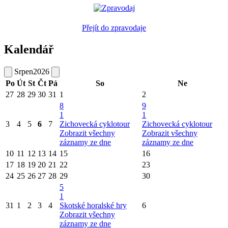
Přejít do zpravodaje
Kalendář
Srpen
2026
Po
Út
St
Čt
Pá
So
Ne
27
28
29
30
31
1
2
8
9
1
1
3
4
5
6
7
Zichovecká cyklotour
Zichovecká cyklotour
Zobrazit všechny
Zobrazit všechny
záznamy ze dne
záznamy ze dne
10
11
12
13
14
15
16
17
18
19
20
21
22
23
24
25
26
27
28
29
30
5
1
31
1
2
3
4
Skotské horalské hry
6
Zobrazit všechny
záznamy ze dne