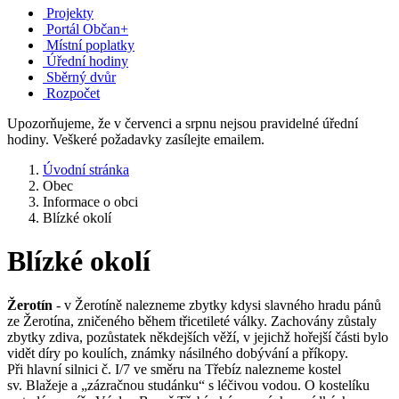
Projekty
Portál Občan+
Místní poplatky
Úřední hodiny
Sběrný dvůr
Rozpočet
Upozorňujeme, že v červenci a srpnu nejsou pravidelné úřední
hodiny. Veškeré požadavky zasílejte emailem.
Úvodní stránka
Obec
Informace o obci
Blízké okolí
Blízké okolí
Žerotín
- v Žerotíně nalezneme zbytky kdysi slavného hradu pánů
ze Žerotína, zničeného během třicetileté války. Zachovány zůstaly
zbytky zdiva, pozůstatek někdejších věží, v jejichž hořejší části bylo
vidět díry po koulích, známky násilného dobývání a příkopy.
Při hlavní silnici č. I/7 ve směru na Třebíz nalezneme kostel
sv. Blažeje a „zázračnou studánku“ s léčivou vodou. O kostelíku