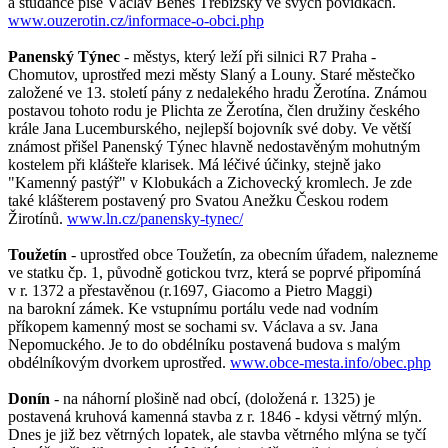
a studánce píše Václav Beneš Třebízský ve svých povídkách.
www.ouzerotin.cz/informace-o-obci.php
Panenský Týnec
- městys, který leží při silnici R7 Praha -
Chomutov, uprostřed mezi městy Slaný a Louny. Staré městečko
založené ve 13. století pány z nedalekého hradu Žerotína. Známou
postavou tohoto rodu je Plichta ze Žerotína, člen družiny českého
krále Jana Lucemburského, nejlepší bojovník své doby. Ve větší
známost přišel Panenský Týnec hlavně nedostavěným mohutným
kostelem při klášteře klarisek. Má léčivé účinky, stejně jako
"Kamenný pastýř" v Klobukách a Zichovecký kromlech. Je zde
také klášterem postavený pro Svatou Anežku Českou rodem
Žirotínů.
www.ln.cz/panensky-tynec/
Toužetín
- uprostřed obce Toužetín, za obecním úřadem, nalezneme
ve statku čp. 1, původně gotickou tvrz, která se poprvé připomíná
v r. 1372 a přestavěnou (r.1697, Giacomo a Pietro Maggi)
na barokní zámek. Ke vstupnímu portálu vede nad vodním
příkopem kamenný most se sochami sv. Václava a sv. Jana
Nepomuckého. Je to do obdélníku postavená budova s malým
obdélníkovým dvorkem uprostřed.
www.obce-mesta.info/obec.php
Donín
- na náhorní plošině nad obcí, (doložená r. 1325) je
postavená kruhová kamenná stavba z r. 1846 - kdysi větrný mlýn.
Dnes je již bez větrných lopatek, ale stavba větrného mlýna se tyčí