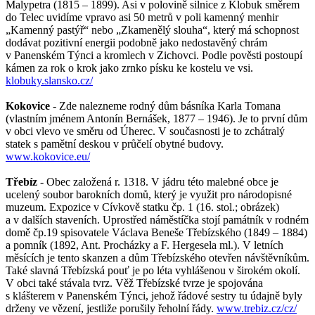
Malypetra (1815 – 1899). Asi v polovině silnice z Klobuk směrem
do Telec uvidíme vpravo asi 50 metrů v poli kamenný menhir
„Kamenný pastýř“ nebo „Zkamenělý slouha“, který má schopnost
dodávat pozitivní energii podobně jako nedostavěný chrám
v Panenském Týnci a kromlech v Zichovci. Podle pověsti postoupí
kámen za rok o krok jako zrnko písku ke kostelu ve vsi.
klobuky.slansko.cz/
Kokovice
- Zde nalezneme rodný dům básníka Karla Tomana
(vlastním jménem Antonín Bernášek, 1877 – 1946). Je to první dům
v obci vlevo ve směru od Úherec. V současnosti je to zchátralý
statek s pamětní deskou v průčelí obytné budovy.
www.kokovice.eu/
Třebíz
- Obec založená r. 1318. V jádru této malebné obce je
ucelený soubor barokních domů, který je využit pro národopisné
muzeum. Expozice v Cívkově statku čp. 1 (16. stol.; obrázek)
a v dalších staveních. Uprostřed náměstíčka stojí památník v rodném
domě čp.19 spisovatele Václava Beneše Třebízského (1849 – 1884)
a pomník (1892, Ant. Procházky a F. Hergesela ml.). V letních
měsících je tento skanzen a dům Třebízského otevřen návštěvníkům.
Také slavná Třebízská pouť je po léta vyhlášenou v širokém okolí.
V obci také stávala tvrz. Věž Třebízské tvrze je spojována
s klášterem v Panenském Týnci, jehož řádové sestry tu údajně byly
drženy ve vězení, jestliže porušily řeholní řády.
www.trebiz.cz/cz/