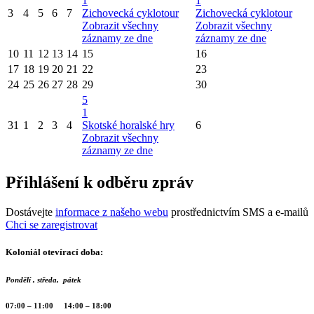
1
1
3
4
5
6
7
Zichovecká cyklotour
Zichovecká cyklotour
Zobrazit všechny
Zobrazit všechny
záznamy ze dne
záznamy ze dne
10
11
12
13
14
15
16
17
18
19
20
21
22
23
24
25
26
27
28
29
30
5
1
31
1
2
3
4
Skotské horalské hry
6
Zobrazit všechny
záznamy ze dne
Přihlášení k odběru zpráv
Dostávejte
informace z našeho webu
prostřednictvím SMS a e-mailů
Chci se zaregistrovat
Koloniál otevírací doba:
Pondělí , středa, pátek
07:00 – 11:00 14:00 – 18:00