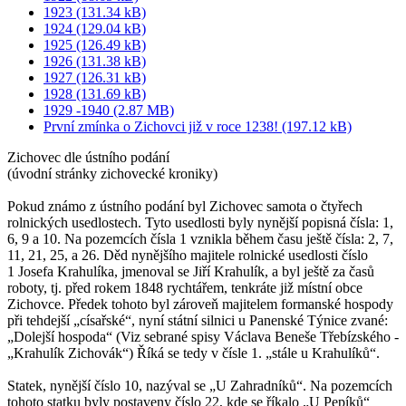
1923 (131.34 kB)
1924 (129.04 kB)
1925 (126.49 kB)
1926 (131.38 kB)
1927 (126.31 kB)
1928 (131.69 kB)
1929 -1940 (2.87 MB)
První zmínka o Zichovci již v roce 1238! (197.12 kB)
Zichovec dle ústního podání
(úvodní stránky zichovecké kroniky)
Pokud známo z ústního podání byl Zichovec samota o čtyřech
rolnických usedlostech. Tyto usedlosti byly nynější popisná čísla: 1,
6, 9 a 10. Na pozemcích čísla 1 vznikla během času ještě čísla: 2, 7,
11, 21, 25, a 26. Děd nynějšího majitele rolnické usedlosti číslo
1 Josefa Krahulíka, jmenoval se Jiří Krahulík, a byl ještě za časů
roboty, tj. před rokem 1848 rychtářem, tenkráte již místní obce
Zichovce. Předek tohoto byl zároveň majitelem formanské hospody
při tehdejší „císařské“, nyní státní silnici u Panenské Týnice zvané:
„Dolejší hospoda“ (Viz sebrané spisy Václava Beneše Třebízského -
„Krahulík Zichovák“) Říká se tedy v čísle 1. „stále u Krahulíků“.
Statek, nynější číslo 10, nazýval se „U Zahradníků“. Na pozemcích
tohoto statku byly postaveny číslo 22, kde se říkalo „U Pepíků“