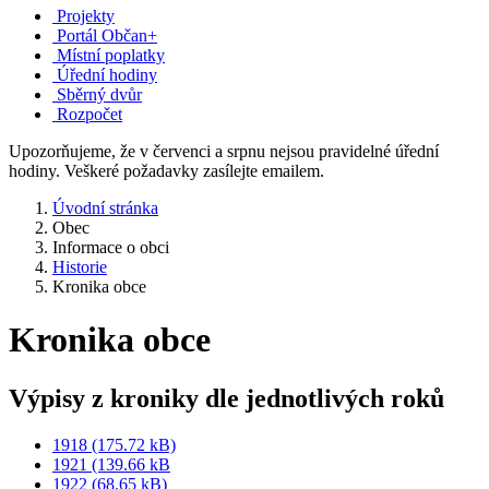
Projekty
Portál Občan+
Místní poplatky
Úřední hodiny
Sběrný dvůr
Rozpočet
Upozorňujeme, že v červenci a srpnu nejsou pravidelné úřední
hodiny. Veškeré požadavky zasílejte emailem.
Úvodní stránka
Obec
Informace o obci
Historie
Kronika obce
Kronika obce
Výpisy z kroniky dle jednotlivých roků
1918 (175.72 kB)
1921 (139.66 kB
1922 (68.65 kB)