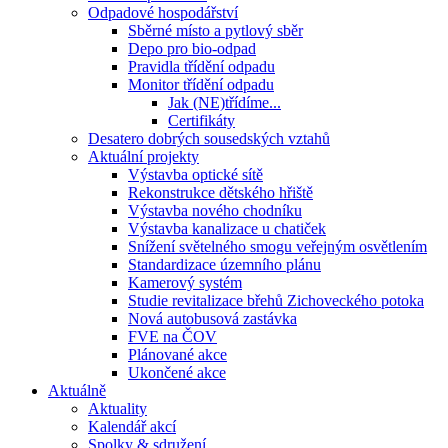
Odpadové hospodářství
Sběrné místo a pytlový sběr
Depo pro bio-odpad
Pravidla třídění odpadu
Monitor třídění odpadu
Jak (NE)třídíme...
Certifikáty
Desatero dobrých sousedských vztahů
Aktuální projekty
Výstavba optické sítě
Rekonstrukce dětského hřiště
Výstavba nového chodníku
Výstavba kanalizace u chatiček
Snížení světelného smogu veřejným osvětlením
Standardizace územního plánu
Kamerový systém
Studie revitalizace břehů Zichoveckého potoka
Nová autobusová zastávka
FVE na ČOV
Plánované akce
Ukončené akce
Aktuálně
Aktuality
Kalendář akcí
Spolky & sdružení