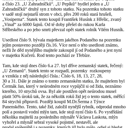
a číslo 23. „U Zahradníčků“. „U Pepíků“ bydlel jeden a „U
Zahradníčků“ druhý syn z tohoto statku. Na pozemku tohoto statku
v sadě stojí nejstarší strom v obci, přes 200 roků stará hrušeň,
„Vosiperna“. Statek tento koupil František Husínk z Hřešic, zvaný
„Vinař“ za 6000 šajnů. Od té doby přešel do rukou Karla
Stříbrského a po jeho smrti převzal opět statek rolník Vilém Husník.
Usedlost číslo 9. bývala majetkem jakéhos Podaného na pozemku
jejím postaveno později čís.16. Více není o této usedlosti známo,
nežli že děd nynějšího majitele zakoupil jí od Podaného a jest nyní
v majetku Kučerů. Rod tento pochází ze Třebíze.
Tam, kde stojí dnes číslo 6.a 27. byl dříve zemanský statek, řečený:
„U Zemanů“. Statek tento se rozpadl, pozemky rozkoupeny
a vznikla z něj následující čísla.: Číslo 6, 18, 13, 27, 28,
30 a 31. Dále je známo o tomto zemanském statku, že majitelem byl
Čermák Jan, který v neúrodném roce vypůjčil si od žida, neznámo
kterého, 10 strychů ovsa. Byl ale postižen opět neúrodou musel
platit 50% úroků tak, že za několik roků žid jej o tento statek, měřící
84 strychů připravil. Později koupil M.Dr.Šerma z Týnce
Panenského. Tento, také žid, založil nynější rybník, odprodal mnoho
polí a postavil vodní mlýn tam, kde stojí nyní číslo 6. Po vystřídání
několika majitelů za posledního mlynáře Václava Laskota, mlýn
vyhořel a mlynář sebral vysoké pojistné, nestavěl, ale
prodal spáleniště i s pozemky, kterých již bylo málo, odjel si hledat