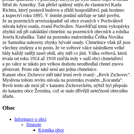
štěstí do Ameriky. Tak přešel spálený mlýn do vlastnictví Karla
Richtra, který postavil budovu a zřídil hospodářství, pak hostinec
a kupectví roku 1895. V ústním podání udržuje se také pověst,
že na pozemcích severozápadně od obce zvaných v Pochválově
stávala kdysi osada, zvaná Pochválov. Nasvědčují tomu vykopávky
zbytků zdí při zakládání chmelnic na pozemcích obecních a rolníka
Josefa Krahulíka. Také na pozemku malorolníka Čeňka Nováka
ze Samotína nalezeny zbytky bývalé osady. Chmelnice však již jsou
všechny zrušeny a to proto, že ve světové válce následkem velké
bídy každý raději zasel obilí, aby měl co jísti. Válka světová, která
trvala od roku 1914 až 1918 zničila tedy v naší obci chmelařství
a po válce se nikdo pro velkou drahotu neodhodlal chmel znovu
pěstovati. Proto zde také není ani jedna chmelnice.
Katastr obce Zichovce měl také lesní revír zvaný: „Revír Zichovec“.
Myslivna tohoto revíru stávala na pozemku zvaném „Kocanda“.
Revír tento ale není již v katastru Zichoveckém, nýbrž byl přepsán
do katastru obce Žerotína, což se stalo dřívější netečností obecního
úřadu.
Obec
Informace o obci
Historie
Kronika obce