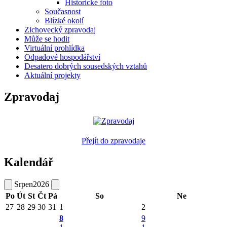
Historické foto
Současnost
Blízké okolí
Zichovecký zpravodaj
Může se hodit
Virtuální prohlídka
Odpadové hospodářství
Desatero dobrých sousedských vztahů
Aktuální projekty
Zpravodaj
Přejít do zpravodaje
Kalendář
Srpen
2026
Po
Út
St
Čt
Pá
So
Ne
27
28
29
30
31
1
2
8
9