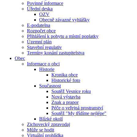
Povinné informace
Úřední deska
OZV
Obecně závazné vyhlášky
E-podatelna
Rozpočet obce
Přihlášení k pobytu a místní poplatky
Územní plán
Stavební regulativ
Termíny konání zastupitelstva
Obec
Informace o obci
Historie
Kronika obce
Historické foto
Současnost
Soutěž Vesnice roku
Nová výstavba
Znak a prapor
Péče o veřejná prostranství
Soutěž "My třídíme nejlépe"
Blízké okolí
Zichovecký zpravodaj
Může se hodit
Virtuální prohlídka