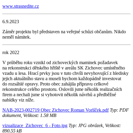
www.strasnedite.cz
6.9.2023
Záměr projektu byl představen na veřejné schůzi občanům. Nikdo
neměl námitek.
rok 2022
V průběhu roku vznikl od zichoveckých maminek požadavek
na rekonstrukci dětského hřiště v areálu SK Zichovec umístěného
vzadu u lesa. Hrací prvky jsou v tuto chvíli nevyhovující z hledisky
jejich aktuálního stavu a museli bychom každopádně investovat
do rozsáhlé opravy. Proto obec zahájila přípravu celkové
rekonstrukce celého prostoru. Oslovili jsme několik realizačních
firem a nechali jsme si vyhotovit několik návrhů a předběžné
nabídky viz níže.
NAB-2023-002719 Obec Zichovec Roman Vorlíček.pdf
Typ: PDF
dokument, Velikost: 1.58 MB
vizualizace_Zichovec_6 - Foto.jpg
Typ: JPG obrázek, Velikost:
890.55 kB