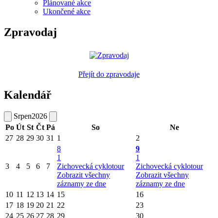
Plánované akce
Ukončené akce
Zpravodaj
Přejít do zpravodaje
Kalendář
Srpen
2026
Po
Út
St
Čt
Pá
So
Ne
27
28
29
30
31
1
2
8
9
1
1
3
4
5
6
7
Zichovecká cyklotour
Zichovecká cyklotour
Zobrazit všechny
Zobrazit všechny
záznamy ze dne
záznamy ze dne
10
11
12
13
14
15
16
17
18
19
20
21
22
23
24
25
26
27
28
29
30