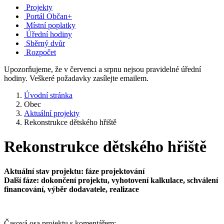
Projekty
Portál Občan+
Místní poplatky
Úřední hodiny
Sběrný dvůr
Rozpočet
Upozorňujeme, že v červenci a srpnu nejsou pravidelné úřední
hodiny. Veškeré požadavky zasílejte emailem.
Úvodní stránka
Obec
Aktuální projekty
Rekonstrukce dětského hřiště
Rekonstrukce dětského hřiště
Aktuální stav projektu: fáze projektování
Další fáze: dokončení projektu, vyhotovení kalkulace, schválení
financování, výběr dodavatele, realizace
Časová osa projektu s komentářem: