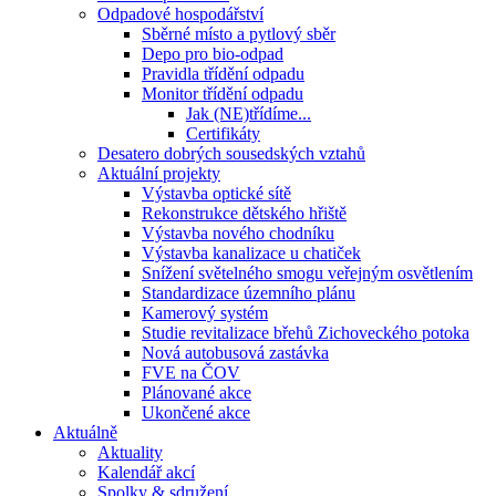
Odpadové hospodářství
Sběrné místo a pytlový sběr
Depo pro bio-odpad
Pravidla třídění odpadu
Monitor třídění odpadu
Jak (NE)třídíme...
Certifikáty
Desatero dobrých sousedských vztahů
Aktuální projekty
Výstavba optické sítě
Rekonstrukce dětského hřiště
Výstavba nového chodníku
Výstavba kanalizace u chatiček
Snížení světelného smogu veřejným osvětlením
Standardizace územního plánu
Kamerový systém
Studie revitalizace břehů Zichoveckého potoka
Nová autobusová zastávka
FVE na ČOV
Plánované akce
Ukončené akce
Aktuálně
Aktuality
Kalendář akcí
Spolky & sdružení