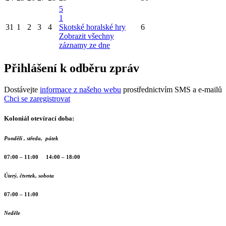
5
1
31
1
2
3
4
Skotské horalské hry
6
Zobrazit všechny
záznamy ze dne
Přihlášení k odběru zpráv
Dostávejte
informace z našeho webu
prostřednictvím SMS a e-mailů
Chci se zaregistrovat
Koloniál otevírací doba:
Pondělí , středa, pátek
07:00 – 11:00 14:00 – 18:00
Úterý, čtvrtek, sobota
07:00 – 11:00
Neděle