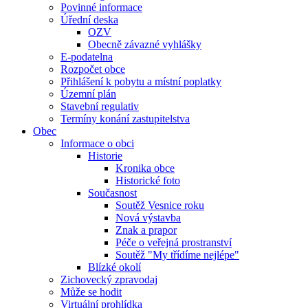
Povinné informace
Úřední deska
OZV
Obecně závazné vyhlášky
E-podatelna
Rozpočet obce
Přihlášení k pobytu a místní poplatky
Územní plán
Stavební regulativ
Termíny konání zastupitelstva
Obec
Informace o obci
Historie
Kronika obce
Historické foto
Současnost
Soutěž Vesnice roku
Nová výstavba
Znak a prapor
Péče o veřejná prostranství
Soutěž "My třídíme nejlépe"
Blízké okolí
Zichovecký zpravodaj
Může se hodit
Virtuální prohlídka