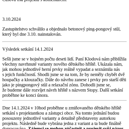
3.10.2024
Zastupitelstvo schválilo a objednalo betonový ping-pongový stůl,
který byl dne 3.10. nainstalován.
Výsledek setkání 14.1.2024
Sešli jsme se v hojném počtu deseti lidí. Paní Klodová nám přiblížila
všechny navrhnuté varianty nového dětského hřiště. Ukázala nám,
jak mohou jednotlivé herní prvky reálně vypadat a seznámila nás
s jejich funkčností. Shodli jsme se na tom, že by neměly chybět dvě
houpačky a klouzačky. Dále do návrhu zanese i prvky pro starší děti
jako je pingpongový stůl a relaxační zónu. Dohodli jsme se,
že budeme dále rozvíjet návrh hřiště s názvem Stopy. Další setkání
proběhne ke konci února.
Dne 14.1.2024 v 10hod proběhne u zmiňovaného dětského hřiště
setkání s projektantkou a zástupci obce. Na tomto jednání budou
posouzeny jednotlivé varianty a detailně představeny autorkou
projektu. Následně bude vybrána jedna z variant a ta bude finálně
dopracována.
Zájemci se mohou zúčastnit a projevit svůj názor.