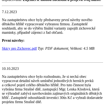
7.12.2023
Na zastupitelstvu obce byly předsaveny první návrhy nového
dětského hřiště vypracované vybranou firmou. Zastupitelé
souhlasili, aby se do výběru finální varianty zapojili zichovecké
maminky, případně zájemci z řad občanů.
První návrhy:
Skicy pro Zichovec.pdf
Typ: PDF dokument, Velikost: 4.5 MB
10.10.2023
Na zastupitelstvu obce bylo rozhodnuto, že si nechá obec
vypracovat detailní návrh umístění jednotlivých herních prvků
a celkové pojetí celého dětského hřiště. Pro tuto činnost byla
vybrána firma Strašné dítě, zastupující Mgr. Lenka Klodová, která
se výhradně zabývá navrhováním zajímavých originálních dětských
hřišť. Zastupitelé odsouhlasili investici 30tis Kč a vybrali dodavatele
projektu firmu Strašné dítě.