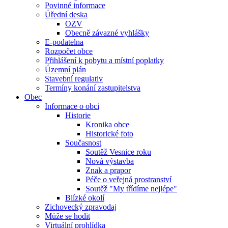
Povinné informace
Úřední deska
OZV
Obecně závazné vyhlášky
E-podatelna
Rozpočet obce
Přihlášení k pobytu a místní poplatky
Územní plán
Stavební regulativ
Termíny konání zastupitelstva
Obec
Informace o obci
Historie
Kronika obce
Historické foto
Současnost
Soutěž Vesnice roku
Nová výstavba
Znak a prapor
Péče o veřejná prostranství
Soutěž "My třídíme nejlépe"
Blízké okolí
Zichovecký zpravodaj
Může se hodit
Virtuální prohlídka