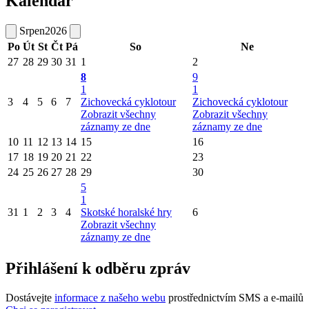
Kalendář
Srpen
2026
Po
Út
St
Čt
Pá
So
Ne
27
28
29
30
31
1
2
8
9
1
1
3
4
5
6
7
Zichovecká cyklotour
Zichovecká cyklotour
Zobrazit všechny
Zobrazit všechny
záznamy ze dne
záznamy ze dne
10
11
12
13
14
15
16
17
18
19
20
21
22
23
24
25
26
27
28
29
30
5
1
31
1
2
3
4
Skotské horalské hry
6
Zobrazit všechny
záznamy ze dne
Přihlášení k odběru zpráv
Dostávejte
informace z našeho webu
prostřednictvím SMS a e-mailů