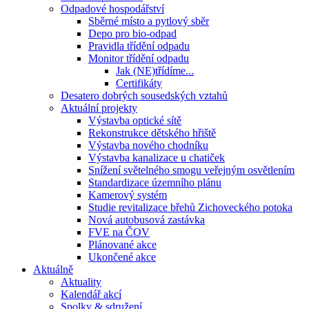
Odpadové hospodářství
Sběrné místo a pytlový sběr
Depo pro bio-odpad
Pravidla třídění odpadu
Monitor třídění odpadu
Jak (NE)třídíme...
Certifikáty
Desatero dobrých sousedských vztahů
Aktuální projekty
Výstavba optické sítě
Rekonstrukce dětského hřiště
Výstavba nového chodníku
Výstavba kanalizace u chatiček
Snížení světelného smogu veřejným osvětlením
Standardizace územního plánu
Kamerový systém
Studie revitalizace břehů Zichoveckého potoka
Nová autobusová zastávka
FVE na ČOV
Plánované akce
Ukončené akce
Aktuálně
Aktuality
Kalendář akcí
Spolky & sdružení