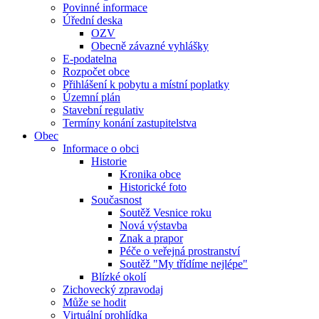
Povinné informace
Úřední deska
OZV
Obecně závazné vyhlášky
E-podatelna
Rozpočet obce
Přihlášení k pobytu a místní poplatky
Územní plán
Stavební regulativ
Termíny konání zastupitelstva
Obec
Informace o obci
Historie
Kronika obce
Historické foto
Současnost
Soutěž Vesnice roku
Nová výstavba
Znak a prapor
Péče o veřejná prostranství
Soutěž "My třídíme nejlépe"
Blízké okolí
Zichovecký zpravodaj
Může se hodit
Virtuální prohlídka