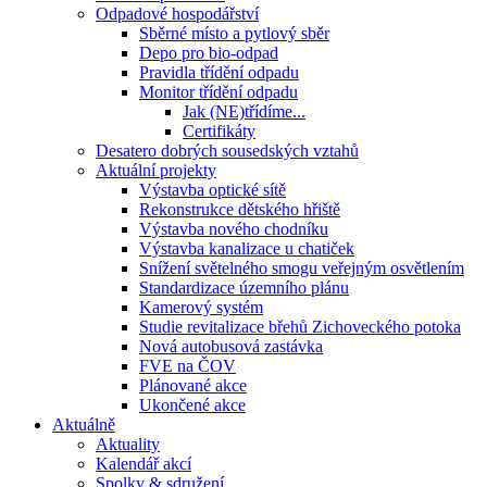
Odpadové hospodářství
Sběrné místo a pytlový sběr
Depo pro bio-odpad
Pravidla třídění odpadu
Monitor třídění odpadu
Jak (NE)třídíme...
Certifikáty
Desatero dobrých sousedských vztahů
Aktuální projekty
Výstavba optické sítě
Rekonstrukce dětského hřiště
Výstavba nového chodníku
Výstavba kanalizace u chatiček
Snížení světelného smogu veřejným osvětlením
Standardizace územního plánu
Kamerový systém
Studie revitalizace břehů Zichoveckého potoka
Nová autobusová zastávka
FVE na ČOV
Plánované akce
Ukončené akce
Aktuálně
Aktuality
Kalendář akcí
Spolky & sdružení