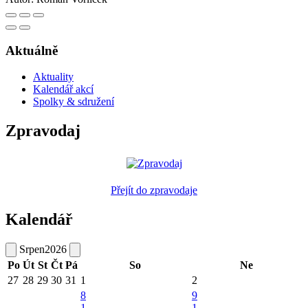
Aktuálně
Aktuality
Kalendář akcí
Spolky & sdružení
Zpravodaj
Přejít do zpravodaje
Kalendář
Srpen
2026
Po
Út
St
Čt
Pá
So
Ne
27
28
29
30
31
1
2
8
9
1
1