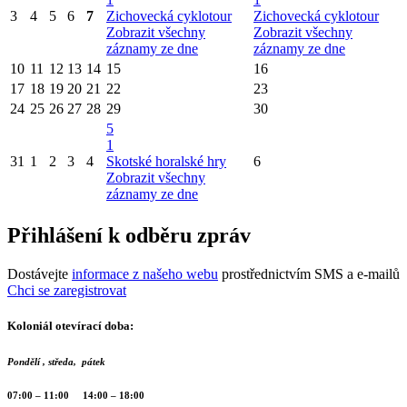
3
4
5
6
7
Zichovecká cyklotour
Zichovecká cyklotour
Zobrazit všechny
Zobrazit všechny
záznamy ze dne
záznamy ze dne
10
11
12
13
14
15
16
17
18
19
20
21
22
23
24
25
26
27
28
29
30
5
1
31
1
2
3
4
Skotské horalské hry
6
Zobrazit všechny
záznamy ze dne
Přihlášení k odběru zpráv
Dostávejte
informace z našeho webu
prostřednictvím SMS a e-mailů
Chci se zaregistrovat
Koloniál otevírací doba:
Pondělí , středa, pátek
07:00 – 11:00 14:00 – 18:00