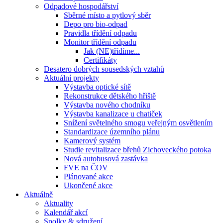
Odpadové hospodářství
Sběrné místo a pytlový sběr
Depo pro bio-odpad
Pravidla třídění odpadu
Monitor třídění odpadu
Jak (NE)třídíme...
Certifikáty
Desatero dobrých sousedských vztahů
Aktuální projekty
Výstavba optické sítě
Rekonstrukce dětského hřiště
Výstavba nového chodníku
Výstavba kanalizace u chatiček
Snížení světelného smogu veřejným osvětlením
Standardizace územního plánu
Kamerový systém
Studie revitalizace břehů Zichoveckého potoka
Nová autobusová zastávka
FVE na ČOV
Plánované akce
Ukončené akce
Aktuálně
Aktuality
Kalendář akcí
Spolky & sdružení