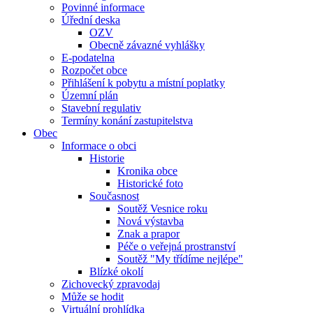
Povinné informace
Úřední deska
OZV
Obecně závazné vyhlášky
E-podatelna
Rozpočet obce
Přihlášení k pobytu a místní poplatky
Územní plán
Stavební regulativ
Termíny konání zastupitelstva
Obec
Informace o obci
Historie
Kronika obce
Historické foto
Současnost
Soutěž Vesnice roku
Nová výstavba
Znak a prapor
Péče o veřejná prostranství
Soutěž "My třídíme nejlépe"
Blízké okolí
Zichovecký zpravodaj
Může se hodit
Virtuální prohlídka