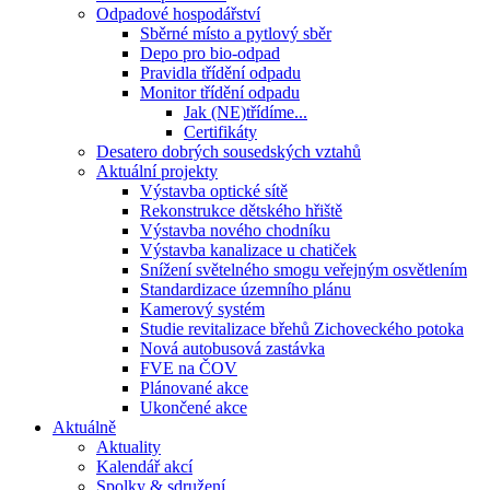
Odpadové hospodářství
Sběrné místo a pytlový sběr
Depo pro bio-odpad
Pravidla třídění odpadu
Monitor třídění odpadu
Jak (NE)třídíme...
Certifikáty
Desatero dobrých sousedských vztahů
Aktuální projekty
Výstavba optické sítě
Rekonstrukce dětského hřiště
Výstavba nového chodníku
Výstavba kanalizace u chatiček
Snížení světelného smogu veřejným osvětlením
Standardizace územního plánu
Kamerový systém
Studie revitalizace břehů Zichoveckého potoka
Nová autobusová zastávka
FVE na ČOV
Plánované akce
Ukončené akce
Aktuálně
Aktuality
Kalendář akcí
Spolky & sdružení