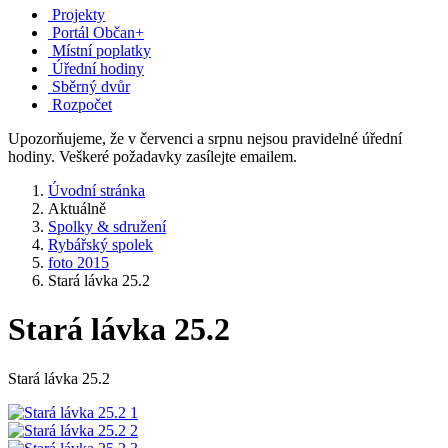
Projekty
Portál Občan+
Místní poplatky
Úřední hodiny
Sběrný dvůr
Rozpočet
Upozorňujeme, že v červenci a srpnu nejsou pravidelné úřední
hodiny. Veškeré požadavky zasílejte emailem.
Úvodní stránka
Aktuálně
Spolky & sdružení
Rybářský spolek
foto 2015
Stará lávka 25.2
Stará lávka 25.2
Stará lávka 25.2