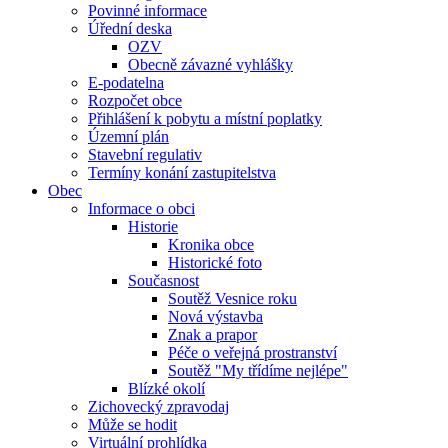
Povinné informace
Úřední deska
OZV
Obecně závazné vyhlášky
E-podatelna
Rozpočet obce
Přihlášení k pobytu a místní poplatky
Územní plán
Stavební regulativ
Termíny konání zastupitelstva
Obec
Informace o obci
Historie
Kronika obce
Historické foto
Současnost
Soutěž Vesnice roku
Nová výstavba
Znak a prapor
Péče o veřejná prostranství
Soutěž "My třídíme nejlépe"
Blízké okolí
Zichovecký zpravodaj
Může se hodit
Virtuální prohlídka