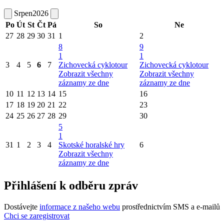
Srpen
2026
Po
Út
St
Čt
Pá
So
Ne
27
28
29
30
31
1
2
8
9
1
1
3
4
5
6
7
Zichovecká cyklotour
Zichovecká cyklotour
Zobrazit všechny
Zobrazit všechny
záznamy ze dne
záznamy ze dne
10
11
12
13
14
15
16
17
18
19
20
21
22
23
24
25
26
27
28
29
30
5
1
31
1
2
3
4
Skotské horalské hry
6
Zobrazit všechny
záznamy ze dne
Přihlášení k odběru zpráv
Dostávejte
informace z našeho webu
prostřednictvím SMS a e-mailů
Chci se zaregistrovat