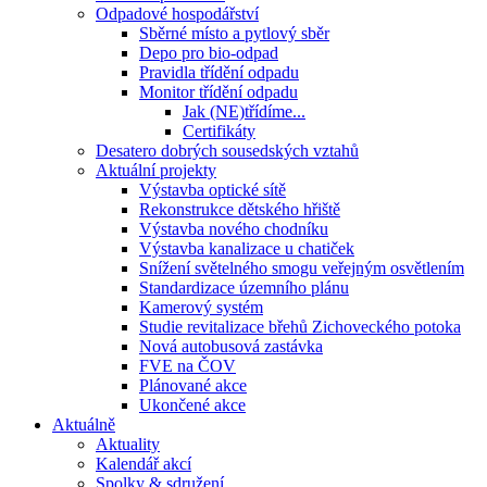
Odpadové hospodářství
Sběrné místo a pytlový sběr
Depo pro bio-odpad
Pravidla třídění odpadu
Monitor třídění odpadu
Jak (NE)třídíme...
Certifikáty
Desatero dobrých sousedských vztahů
Aktuální projekty
Výstavba optické sítě
Rekonstrukce dětského hřiště
Výstavba nového chodníku
Výstavba kanalizace u chatiček
Snížení světelného smogu veřejným osvětlením
Standardizace územního plánu
Kamerový systém
Studie revitalizace břehů Zichoveckého potoka
Nová autobusová zastávka
FVE na ČOV
Plánované akce
Ukončené akce
Aktuálně
Aktuality
Kalendář akcí
Spolky & sdružení