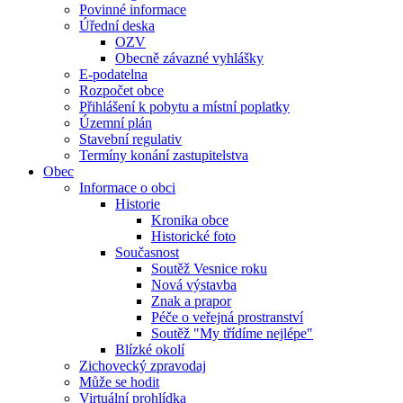
Povinné informace
Úřední deska
OZV
Obecně závazné vyhlášky
E-podatelna
Rozpočet obce
Přihlášení k pobytu a místní poplatky
Územní plán
Stavební regulativ
Termíny konání zastupitelstva
Obec
Informace o obci
Historie
Kronika obce
Historické foto
Současnost
Soutěž Vesnice roku
Nová výstavba
Znak a prapor
Péče o veřejná prostranství
Soutěž "My třídíme nejlépe"
Blízké okolí
Zichovecký zpravodaj
Může se hodit
Virtuální prohlídka