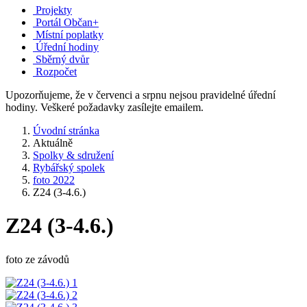
Projekty
Portál Občan+
Místní poplatky
Úřední hodiny
Sběrný dvůr
Rozpočet
Upozorňujeme, že v červenci a srpnu nejsou pravidelné úřední
hodiny. Veškeré požadavky zasílejte emailem.
Úvodní stránka
Aktuálně
Spolky & sdružení
Rybářský spolek
foto 2022
Z24 (3-4.6.)
Z24 (3-4.6.)
foto ze závodů