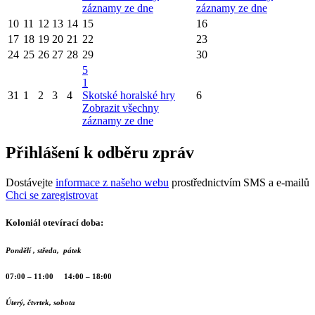
záznamy ze dne
záznamy ze dne
10
11
12
13
14
15
16
17
18
19
20
21
22
23
24
25
26
27
28
29
30
5
1
31
1
2
3
4
Skotské horalské hry
6
Zobrazit všechny
záznamy ze dne
Přihlášení k odběru zpráv
Dostávejte
informace z našeho webu
prostřednictvím SMS a e-mailů
Chci se zaregistrovat
Koloniál otevírací doba:
Pondělí , středa, pátek
07:00 – 11:00 14:00 – 18:00
Úterý, čtvrtek, sobota