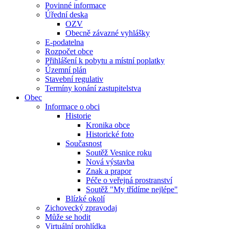
Povinné informace
Úřední deska
OZV
Obecně závazné vyhlášky
E-podatelna
Rozpočet obce
Přihlášení k pobytu a místní poplatky
Územní plán
Stavební regulativ
Termíny konání zastupitelstva
Obec
Informace o obci
Historie
Kronika obce
Historické foto
Současnost
Soutěž Vesnice roku
Nová výstavba
Znak a prapor
Péče o veřejná prostranství
Soutěž "My třídíme nejlépe"
Blízké okolí
Zichovecký zpravodaj
Může se hodit
Virtuální prohlídka