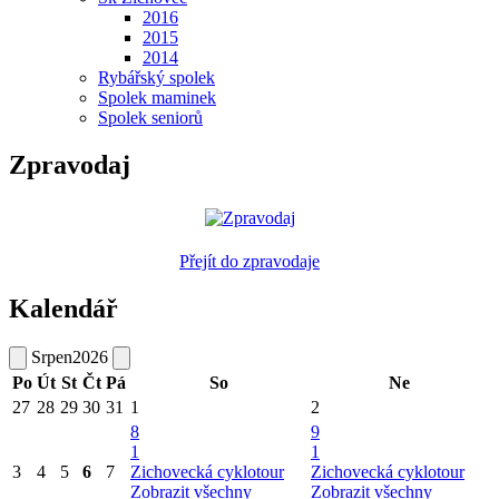
2016
2015
2014
Rybářský spolek
Spolek maminek
Spolek seniorů
Zpravodaj
Přejít do zpravodaje
Kalendář
Srpen
2026
Po
Út
St
Čt
Pá
So
Ne
27
28
29
30
31
1
2
8
9
1
1
3
4
5
6
7
Zichovecká cyklotour
Zichovecká cyklotour
Zobrazit všechny
Zobrazit všechny