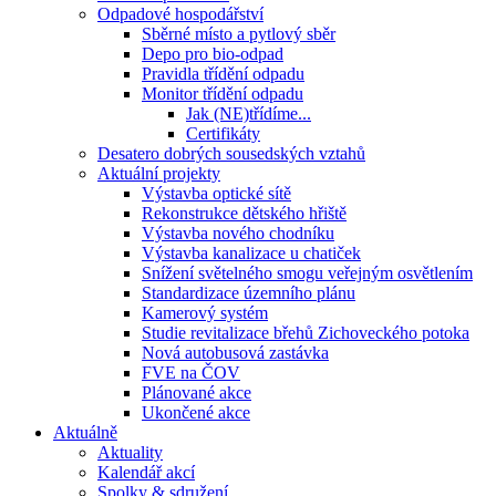
Odpadové hospodářství
Sběrné místo a pytlový sběr
Depo pro bio-odpad
Pravidla třídění odpadu
Monitor třídění odpadu
Jak (NE)třídíme...
Certifikáty
Desatero dobrých sousedských vztahů
Aktuální projekty
Výstavba optické sítě
Rekonstrukce dětského hřiště
Výstavba nového chodníku
Výstavba kanalizace u chatiček
Snížení světelného smogu veřejným osvětlením
Standardizace územního plánu
Kamerový systém
Studie revitalizace břehů Zichoveckého potoka
Nová autobusová zastávka
FVE na ČOV
Plánované akce
Ukončené akce
Aktuálně
Aktuality
Kalendář akcí
Spolky & sdružení