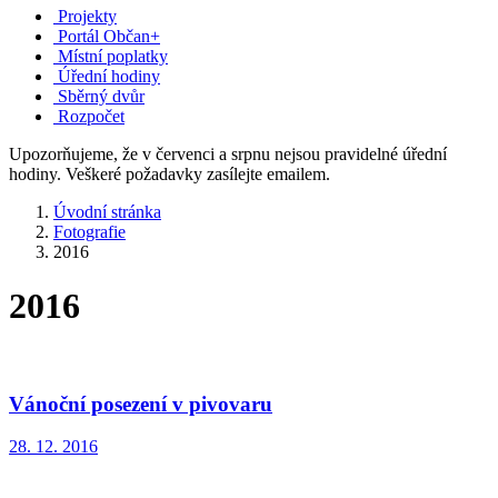
Projekty
Portál Občan+
Místní poplatky
Úřední hodiny
Sběrný dvůr
Rozpočet
Upozorňujeme, že v červenci a srpnu nejsou pravidelné úřední
hodiny. Veškeré požadavky zasílejte emailem.
Úvodní stránka
Fotografie
2016
2016
Vánoční posezení v pivovaru
28. 12. 2016