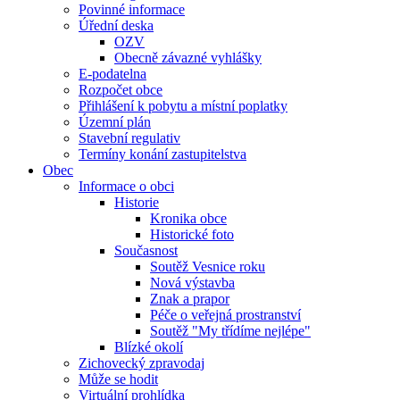
Povinné informace
Úřední deska
OZV
Obecně závazné vyhlášky
E-podatelna
Rozpočet obce
Přihlášení k pobytu a místní poplatky
Územní plán
Stavební regulativ
Termíny konání zastupitelstva
Obec
Informace o obci
Historie
Kronika obce
Historické foto
Současnost
Soutěž Vesnice roku
Nová výstavba
Znak a prapor
Péče o veřejná prostranství
Soutěž "My třídíme nejlépe"
Blízké okolí
Zichovecký zpravodaj
Může se hodit
Virtuální prohlídka