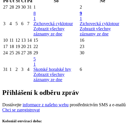
Po
Út
St
Čt
Pá
So
Ne
27
28
29
30
31
1
2
8
9
1
1
3
4
5
6
7
Zichovecká cyklotour
Zichovecká cyklotour
Zobrazit všechny
Zobrazit všechny
záznamy ze dne
záznamy ze dne
10
11
12
13
14
15
16
17
18
19
20
21
22
23
24
25
26
27
28
29
30
5
1
31
1
2
3
4
Skotské horalské hry
6
Zobrazit všechny
záznamy ze dne
Přihlášení k odběru zpráv
Dostávejte
informace z našeho webu
prostřednictvím SMS a e-mailů
Chci se zaregistrovat
Koloniál otevírací doba: