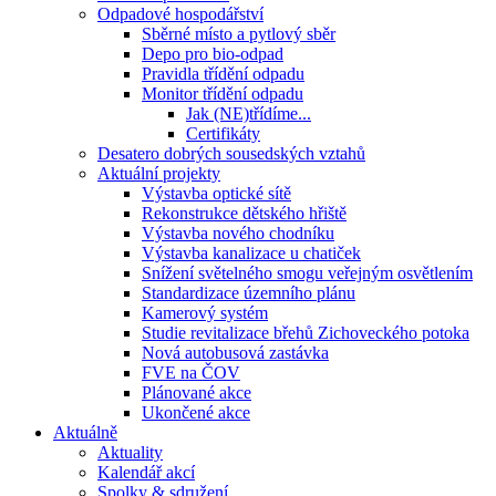
Odpadové hospodářství
Sběrné místo a pytlový sběr
Depo pro bio-odpad
Pravidla třídění odpadu
Monitor třídění odpadu
Jak (NE)třídíme...
Certifikáty
Desatero dobrých sousedských vztahů
Aktuální projekty
Výstavba optické sítě
Rekonstrukce dětského hřiště
Výstavba nového chodníku
Výstavba kanalizace u chatiček
Snížení světelného smogu veřejným osvětlením
Standardizace územního plánu
Kamerový systém
Studie revitalizace břehů Zichoveckého potoka
Nová autobusová zastávka
FVE na ČOV
Plánované akce
Ukončené akce
Aktuálně
Aktuality
Kalendář akcí
Spolky & sdružení