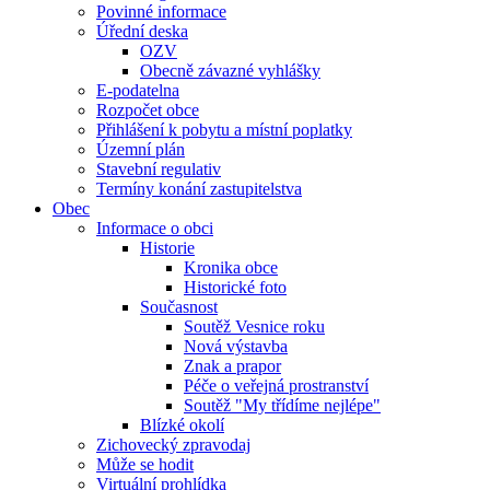
Povinné informace
Úřední deska
OZV
Obecně závazné vyhlášky
E-podatelna
Rozpočet obce
Přihlášení k pobytu a místní poplatky
Územní plán
Stavební regulativ
Termíny konání zastupitelstva
Obec
Informace o obci
Historie
Kronika obce
Historické foto
Současnost
Soutěž Vesnice roku
Nová výstavba
Znak a prapor
Péče o veřejná prostranství
Soutěž "My třídíme nejlépe"
Blízké okolí
Zichovecký zpravodaj
Může se hodit
Virtuální prohlídka