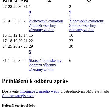
Po
Út
St
Čt
Pá
So
Ne
27
28
29
30
31
1
2
8
9
1
1
3
4
5
6
7
Zichovecká cyklotour
Zichovecká cyklotour
Zobrazit všechny
Zobrazit všechny
záznamy ze dne
záznamy ze dne
10
11
12
13
14
15
16
17
18
19
20
21
22
23
24
25
26
27
28
29
30
5
1
31
1
2
3
4
Skotské horalské hry
6
Zobrazit všechny
záznamy ze dne
Přihlášení k odběru zpráv
Dostávejte
informace z našeho webu
prostřednictvím SMS a e-mailů
Chci se zaregistrovat
Koloniál otevírací doba: