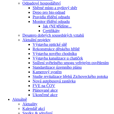
Odpadové hospodářství
Sběrné místo a pytlový sběr
Depo pro bio-odpad
Pravidla třídění odpadu
Monitor třídění odpadu
Jak (NE)třídíme...
Certifikáty
Desatero dobrých sousedských vztahů
Aktuální projekty
Výstavba optické sítě
Rekonstrukce dětského hřiště
Výstavba nového chodníku
Výstavba kanalizace u chatiček
Snížení světelného smogu veřejným osvětlením
Standardizace územního plánu
Kamerový systém
Studie revitalizace břehů Zichoveckého potoka
Nová autobusová zastávka
FVE na ČOV
Plánované akce
Ukončené akce
Aktuálně
Aktuality
Kalendář akcí
Spolky & sdružení