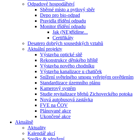
Odpadové hospodářství
Sběrné místo a pytlový sběr
Depo pro bio-odpad
Pravidla třídění odpadu
Monitor třídění odpadu
Jak (NE)třídíme...
Certifikáty
Desatero dobrých sousedských vztahů
Aktuální projekty
Výstavba optické sítě
Rekonstrukce dětského hřiště
Výstavba nového chodníku
Výstavba kanalizace u chatiček
Snížení světelného smogu veřejným osvětlením
Standardizace územního plánu
Kamerový systém
Studie revitalizace břehů Zichoveckého potoka
Nová autobusová zastávka
FVE na ČOV
Plánované akce
Ukončené akce
Aktuálně
Aktuality
Kalendář akcí
Spolky & sdružení