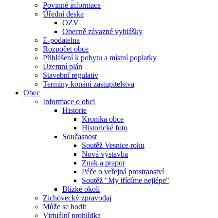
Povinné informace
Úřední deska
OZV
Obecně závazné vyhlášky
E-podatelna
Rozpočet obce
Přihlášení k pobytu a místní poplatky
Územní plán
Stavební regulativ
Termíny konání zastupitelstva
Obec
Informace o obci
Historie
Kronika obce
Historické foto
Současnost
Soutěž Vesnice roku
Nová výstavba
Znak a prapor
Péče o veřejná prostranství
Soutěž "My třídíme nejlépe"
Blízké okolí
Zichovecký zpravodaj
Může se hodit
Virtuální prohlídka