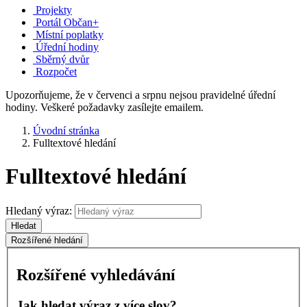
Projekty
Portál Občan+
Místní poplatky
Úřední hodiny
Sběrný dvůr
Rozpočet
Upozorňujeme, že v červenci a srpnu nejsou pravidelné úřední
hodiny. Veškeré požadavky zasílejte emailem.
Úvodní stránka
Fulltextové hledání
Fulltextové hledání
Hledaný výraz:
Hledat
Rozšířené hledání
Rozšířené vyhledávání
Jak hledat výraz z více slov?