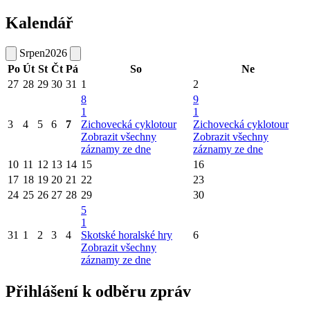
Kalendář
Srpen
2026
Po
Út
St
Čt
Pá
So
Ne
27
28
29
30
31
1
2
8
9
1
1
3
4
5
6
7
Zichovecká cyklotour
Zichovecká cyklotour
Zobrazit všechny
Zobrazit všechny
záznamy ze dne
záznamy ze dne
10
11
12
13
14
15
16
17
18
19
20
21
22
23
24
25
26
27
28
29
30
5
1
31
1
2
3
4
Skotské horalské hry
6
Zobrazit všechny
záznamy ze dne
Přihlášení k odběru zpráv