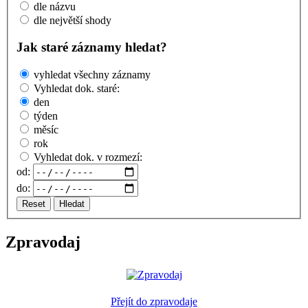
dle názvu
dle největší shody
Jak staré záznamy hledat?
vyhledat všechny záznamy
Vyhledat dok. staré:
den
týden
měsíc
rok
Vyhledat dok. v rozmezí:
od:
do:
Reset
Hledat
Zpravodaj
Přejít do zpravodaje