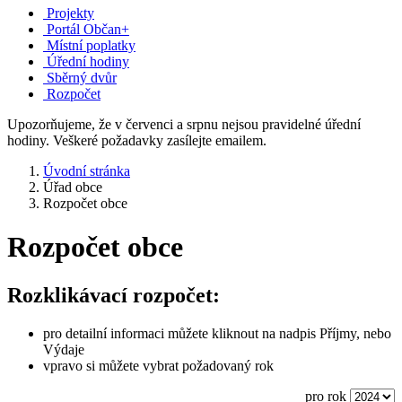
Projekty
Portál Občan+
Místní poplatky
Úřední hodiny
Sběrný dvůr
Rozpočet
Upozorňujeme, že v červenci a srpnu nejsou pravidelné úřední
hodiny. Veškeré požadavky zasílejte emailem.
Úvodní stránka
Úřad obce
Rozpočet obce
Rozpočet obce
Rozklikávací rozpočet:
pro detailní informaci můžete kliknout na nadpis Příjmy, nebo
Výdaje
vpravo si můžete vybrat požadovaný rok
pro rok