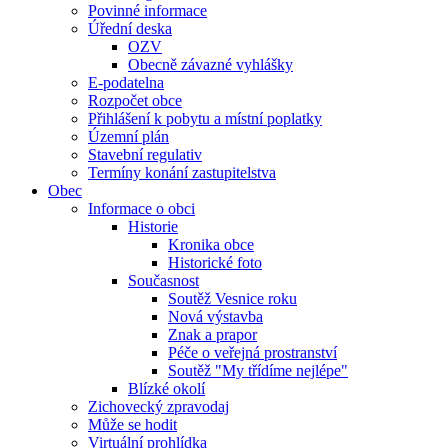
Povinné informace
Úřední deska
OZV
Obecně závazné vyhlášky
E-podatelna
Rozpočet obce
Přihlášení k pobytu a místní poplatky
Územní plán
Stavební regulativ
Termíny konání zastupitelstva
Obec
Informace o obci
Historie
Kronika obce
Historické foto
Současnost
Soutěž Vesnice roku
Nová výstavba
Znak a prapor
Péče o veřejná prostranství
Soutěž "My třídíme nejlépe"
Blízké okolí
Zichovecký zpravodaj
Může se hodit
Virtuální prohlídka