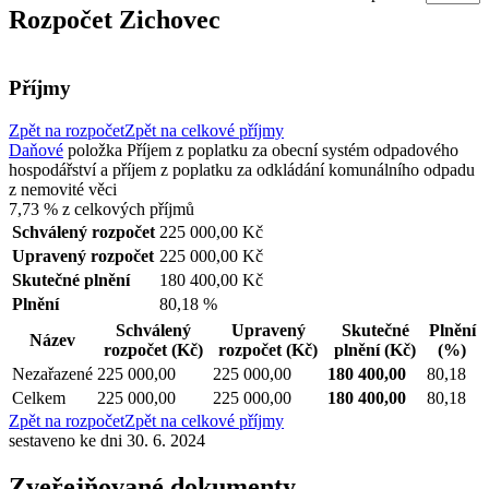
Rozpočet Zichovec
Příjmy
Zpět na rozpočet
Zpět na celkové příjmy
Daňové
položka
Příjem z poplatku za obecní systém odpadového
hospodářství a příjem z poplatku za odkládání komunálního odpadu
z nemovité věci
7,73 %
z celkových příjmů
Schválený rozpočet
225 000,00 Kč
Upravený rozpočet
225 000,00 Kč
Skutečné plnění
180 400,00 Kč
Plnění
80,18 %
Schválený
Upravený
Skutečné
Plnění
Název
rozpočet
(Kč)
rozpočet
(Kč)
plnění
(Kč)
(%)
Nezařazené
225 000,00
225 000,00
180 400,00
80,18
Celkem
225 000,00
225 000,00
180 400,00
80,18
Zpět na rozpočet
Zpět na celkové příjmy
sestaveno ke dni 30. 6. 2024
Zveřejňované dokumenty