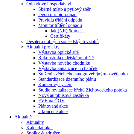
Odpadové hospodářství
Sběrné místo a pytlový sběr
Depo pro bio-odpad
Pravidla třídění odpadu
Monitor třídění odpadu
Jak (NE)třídíme...
Certifikáty
Desatero dobrých sousedských vztahů
Aktuální projekty
Výstavba optické sítě
Rekonstrukce dětského hřiště
Výstavba nového chodníku
Výstavba kanalizace u chatiček
Snížení světelného smogu veřejným osvětlením
Standardizace územního plánu
Kamerový systém
Studie revitalizace břehů Zichoveckého potoka
Nová autobusová zastávka
FVE na ČOV
Plánované akce
Ukončené akce
Aktuálně
Aktuality
Kalendář akcí
Spolky & sdružení