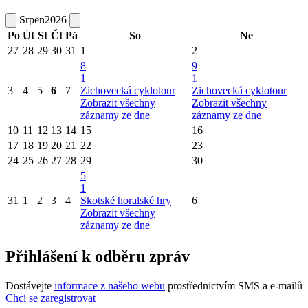
Srpen
2026
Po
Út
St
Čt
Pá
So
Ne
27
28
29
30
31
1
2
8
9
1
1
3
4
5
6
7
Zichovecká cyklotour
Zichovecká cyklotour
Zobrazit všechny
Zobrazit všechny
záznamy ze dne
záznamy ze dne
10
11
12
13
14
15
16
17
18
19
20
21
22
23
24
25
26
27
28
29
30
5
1
31
1
2
3
4
Skotské horalské hry
6
Zobrazit všechny
záznamy ze dne
Přihlášení k odběru zpráv
Dostávejte
informace z našeho webu
prostřednictvím SMS a e-mailů
Chci se zaregistrovat