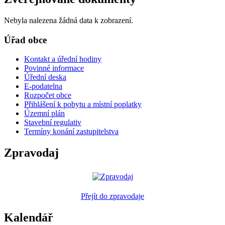
Nebyla nalezena žádná data k zobrazení.
Úřad obce
Kontakt a úřední hodiny
Povinné informace
Úřední deska
E-podatelna
Rozpočet obce
Přihlášení k pobytu a místní poplatky
Územní plán
Stavební regulativ
Termíny konání zastupitelstva
Zpravodaj
Přejít do zpravodaje
Kalendář