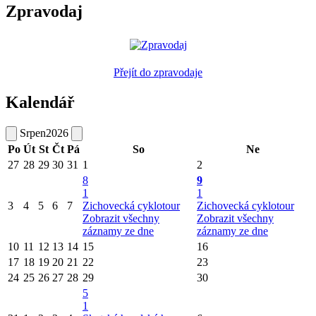
Zpravodaj
Přejít do zpravodaje
Kalendář
Srpen
2026
Po
Út
St
Čt
Pá
So
Ne
27
28
29
30
31
1
2
8
9
1
1
3
4
5
6
7
Zichovecká cyklotour
Zichovecká cyklotour
Zobrazit všechny
Zobrazit všechny
záznamy ze dne
záznamy ze dne
10
11
12
13
14
15
16
17
18
19
20
21
22
23
24
25
26
27
28
29
30
5
1