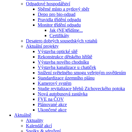
Odpadové hospodářství
Sběrné místo a pytlový sběr
Depo pro bio-odpad
Pravidla třídění odpadu
Monitor třídění odpadu
Jak (NE)třídíme...
Certifikáty
Desatero dobrých sousedských vztahů
Aktuální projekty
Výstavba optické sítě
Rekonstrukce dětského hřiště
Výstavba nového chodníku
Výstavba kanalizace u chatiček
Snížení světelného smogu veřejným osvětlením
Standardizace územního plánu
Kamerový systém
Studie revitalizace břehů Zichoveckého potoka
Nová autobusová zastávka
FVE na ČOV
Plánované akce
Ukončené akce
Aktuálně
Aktuality
Kalendář akcí
Spolky & sdružení