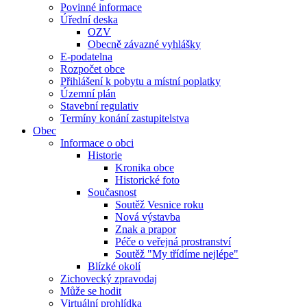
Povinné informace
Úřední deska
OZV
Obecně závazné vyhlášky
E-podatelna
Rozpočet obce
Přihlášení k pobytu a místní poplatky
Územní plán
Stavební regulativ
Termíny konání zastupitelstva
Obec
Informace o obci
Historie
Kronika obce
Historické foto
Současnost
Soutěž Vesnice roku
Nová výstavba
Znak a prapor
Péče o veřejná prostranství
Soutěž "My třídíme nejlépe"
Blízké okolí
Zichovecký zpravodaj
Může se hodit
Virtuální prohlídka