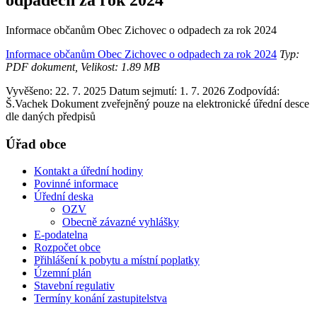
Informace občanům Obec Zichovec o odpadech za rok 2024
Informace občanům Obec Zichovec o odpadech za rok 2024
Typ:
PDF dokument, Velikost: 1.89 MB
Vyvěšeno: 22. 7. 2025
Datum sejmutí: 1. 7. 2026
Zodpovídá:
Š.Vachek
Dokument zveřejněný pouze na elektronické úřední desce
dle daných předpisů
Úřad obce
Kontakt a úřední hodiny
Povinné informace
Úřední deska
OZV
Obecně závazné vyhlášky
E-podatelna
Rozpočet obce
Přihlášení k pobytu a místní poplatky
Územní plán
Stavební regulativ
Termíny konání zastupitelstva