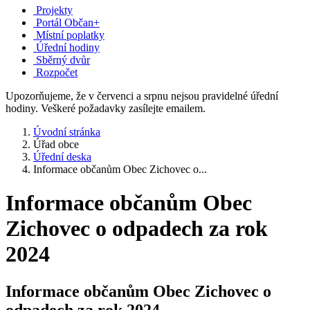
Projekty
Portál Občan+
Místní poplatky
Úřední hodiny
Sběrný dvůr
Rozpočet
Upozorňujeme, že v červenci a srpnu nejsou pravidelné úřední
hodiny. Veškeré požadavky zasílejte emailem.
Úvodní stránka
Úřad obce
Úřední deska
Informace občanům Obec Zichovec o...
Informace občanům Obec
Zichovec o odpadech za rok
2024
Informace občanům Obec Zichovec o
odpadech za rok 2024