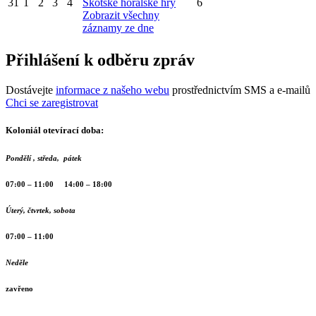
31
1
2
3
4
Skotské horalské hry
6
Zobrazit všechny
záznamy ze dne
Přihlášení k odběru zpráv
Dostávejte
informace z našeho webu
prostřednictvím SMS a e-mailů
Chci se zaregistrovat
Koloniál otevírací doba:
Pondělí , středa, pátek
07:00 – 11:00 14:00 – 18:00
Úterý, čtvrtek, sobota
07:00 – 11:00
Neděle
zavřeno