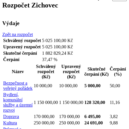
Rozpočet Zichovec
Výdaje
Zpět na rozpočet
Schválený rozpočet
5 025 100,00 Kč
Upravený rozpočet
5 025 100,00 Kč
Skutečné čerpání
1 882 829,24 Kč
Čerpání
37,47 %
Schválený
Upravený
Skutečné
Čerpání
Název
rozpočet
rozpočet
čerpání
(Kč)
(%)
(Kč)
(Kč)
Bezpečnost a
10 000,00
10 000,00
5 000,00
50,00
veřejný pořádek
Bydlení,
komunální
1 150 000,00
1 150 000,00
128 320,00
11,16
služby a územní
rozvoj
Doprava
170 000,00
170 000,00
6 495,00
3,82
Kultura
250 000,00
250 000,00
24 691,00
9,88