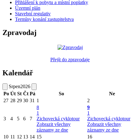
Přihlášení k pobytu a místní poplatky
Územní plán
Stavební regulativ
Termíny konání zastupitelstva
Zpravodaj
Přejít do zpravodaje
Kalendář
Srpen
2026
Po
Út
St
Čt
Pá
So
Ne
27
28
29
30
31
1
2
8
9
1
1
3
4
5
6
7
Zichovecká cyklotour
Zichovecká cyklotour
Zobrazit všechny
Zobrazit všechny
záznamy ze dne
záznamy ze dne
10
11
12
13
14
15
16