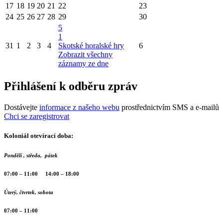
17
18
19
20
21
22
23
24
25
26
27
28
29
30
5
1
31
1
2
3
4
Skotské horalské hry
6
Zobrazit všechny
záznamy ze dne
Přihlášení k odběru zpráv
Dostávejte
informace z našeho webu
prostřednictvím SMS a e-mailů
Chci se zaregistrovat
Koloniál otevírací doba:
Pondělí , středa, pátek
07:00 – 11:00 14:00 – 18:00
Úterý, čtvrtek, sobota
07:00 – 11:00