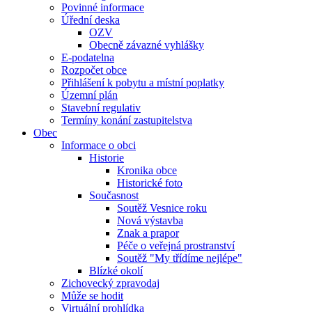
Povinné informace
Úřední deska
OZV
Obecně závazné vyhlášky
E-podatelna
Rozpočet obce
Přihlášení k pobytu a místní poplatky
Územní plán
Stavební regulativ
Termíny konání zastupitelstva
Obec
Informace o obci
Historie
Kronika obce
Historické foto
Současnost
Soutěž Vesnice roku
Nová výstavba
Znak a prapor
Péče o veřejná prostranství
Soutěž "My třídíme nejlépe"
Blízké okolí
Zichovecký zpravodaj
Může se hodit
Virtuální prohlídka