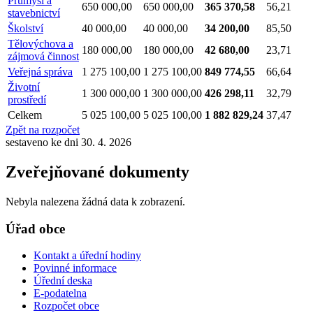
Průmysl a
650 000,00
650 000,00
365 370,58
56,21
stavebnictví
Školství
40 000,00
40 000,00
34 200,00
85,50
Tělovýchova a
180 000,00
180 000,00
42 680,00
23,71
zájmová činnost
Veřejná správa
1 275 100,00
1 275 100,00
849 774,55
66,64
Životní
1 300 000,00
1 300 000,00
426 298,11
32,79
prostředí
Celkem
5 025 100,00
5 025 100,00
1 882 829,24
37,47
Zpět na rozpočet
sestaveno ke dni 30. 4. 2026
Zveřejňované dokumenty
Nebyla nalezena žádná data k zobrazení.
Úřad obce
Kontakt a úřední hodiny
Povinné informace
Úřední deska
E-podatelna
Rozpočet obce