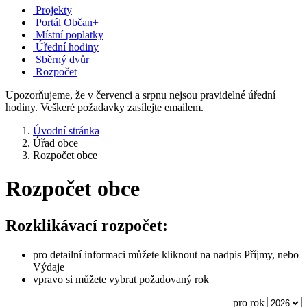
Projekty
Portál Občan+
Místní poplatky
Úřední hodiny
Sběrný dvůr
Rozpočet
Upozorňujeme, že v červenci a srpnu nejsou pravidelné úřední
hodiny. Veškeré požadavky zasílejte emailem.
Úvodní stránka
Úřad obce
Rozpočet obce
Rozpočet obce
Rozklikávací rozpočet:
pro detailní informaci můžete kliknout na nadpis Příjmy, nebo
Výdaje
vpravo si můžete vybrat požadovaný rok
pro rok