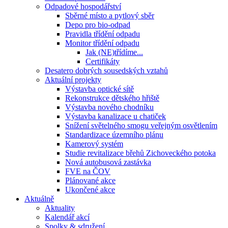
Odpadové hospodářství
Sběrné místo a pytlový sběr
Depo pro bio-odpad
Pravidla třídění odpadu
Monitor třídění odpadu
Jak (NE)třídíme...
Certifikáty
Desatero dobrých sousedských vztahů
Aktuální projekty
Výstavba optické sítě
Rekonstrukce dětského hřiště
Výstavba nového chodníku
Výstavba kanalizace u chatiček
Snížení světelného smogu veřejným osvětlením
Standardizace územního plánu
Kamerový systém
Studie revitalizace břehů Zichoveckého potoka
Nová autobusová zastávka
FVE na ČOV
Plánované akce
Ukončené akce
Aktuálně
Aktuality
Kalendář akcí
Spolky & sdružení